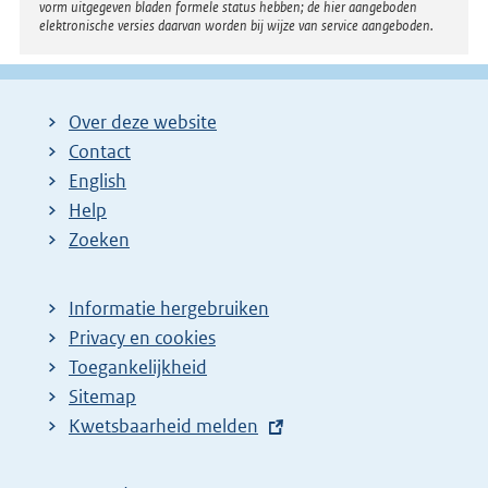
vorm uitgegeven bladen formele status hebben; de hier aangeboden
elektronische versies daarvan worden bij wijze van service aangeboden.
Over deze website
Contact
English
Help
Zoeken
Informatie hergebruiken
Privacy en cookies
Toegankelijkheid
Sitemap
E
Kwetsbaarheid melden
x
t