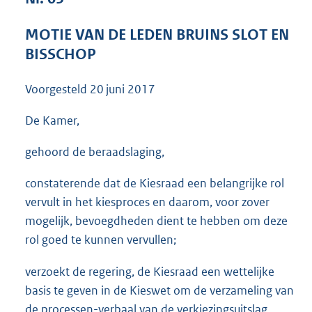
3
5
MOTIE VAN DE LEDEN BRUINS SLOT EN
K
BISSCHOP
b
Voorgesteld
20 juni 2017
De Kamer,
gehoord de beraadslaging,
constaterende dat de Kiesraad een belangrijke rol
vervult in het kiesproces en daarom, voor zover
mogelijk, bevoegdheden dient te hebben om deze
rol goed te kunnen vervullen;
verzoekt de regering, de Kiesraad een wettelijke
basis te geven in de Kieswet om de verzameling van
de processen-verbaal van de verkiezingsuitslag,