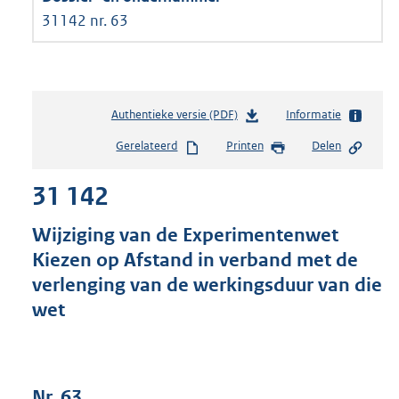
31142 nr. 63
Authentieke versie (PDF)
b
Informatie
e
Gerelateerd
Printen
Delen
s
t
31 142
a
n
d
Wijziging van de Experimentenwet
s
Kiezen op Afstand in verband met de
g
verlenging van de werkingsduur van die
r
o
wet
o
t
t
e
Nr. 63
: