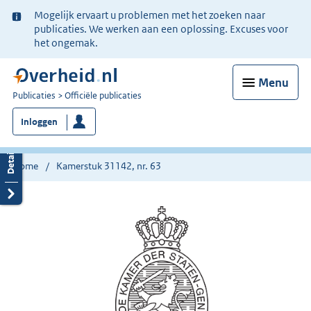
Ter
Mogelijk ervaart u problemen met het zoeken naar
informatie:
publicaties. We werken aan een oplossing. Excuses voor
het ongemak.
Menu
U
Publicaties
Officiële publicaties
bent
Inloggen
nu
hier:
Home
Kamerstuk 31142, nr. 63