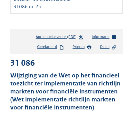
31086 nr. 25
Authentieke versie (PDF)
b
Informatie
e
Gerelateerd
Printen
Delen
s
t
31 086
a
n
d
Wijziging van de Wet op het financieel
s
toezicht ter implementatie van richtlijn
g
markten voor financiële instrumenten
r
o
(Wet implementatie richtlijn markten
o
voor financiële instrumenten)
t
t
e
: