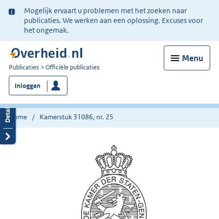
Ter
Mogelijk ervaart u problemen met het zoeken naar
informatie:
publicaties. We werken aan een oplossing. Excuses voor
het ongemak.
Menu
U
Publicaties
Officiële publicaties
bent
Inloggen
nu
hier:
Home
Kamerstuk 31086, nr. 25