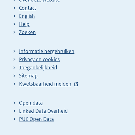
Contact
English
Help
Zoeken
Informatie hergebruiken
Privacy en cookies
Toegankelijkheid
Sitemap
E
Kwetsbaarheid melden
x
t
Open data
e
Linked Data Overheid
r
PUC Open Data
n
e