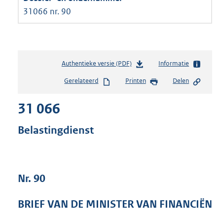
31066 nr. 90
Authentieke versie (PDF)
b
Informatie
e
Gerelateerd
Printen
Delen
s
t
31 066
a
n
d
Belastingdienst
s
g
r
o
Nr. 90
o
t
t
BRIEF VAN DE MINISTER VAN FINANCIËN
e
: