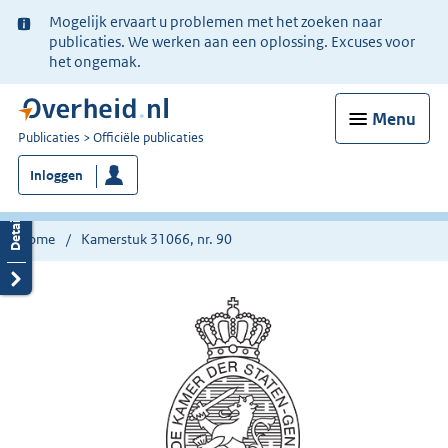
Ter
Mogelijk ervaart u problemen met het zoeken naar
informatie:
publicaties. We werken aan een oplossing. Excuses voor
het ongemak.
Menu
U
Publicaties
Officiële publicaties
bent
Inloggen
nu
hier:
Home
Kamerstuk 31066, nr. 90