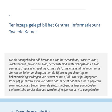
1
Ter inzage gelegd bij het Centraal Informatiepunt
Tweede Kamer.
Disclaimer
De hier aangeboden pdf-bestanden van het Staatsblad, Staatscourant,
Tractatenblad, provinciaal blad, gemeenteblad, waterschapsblad en blad
gemeenschappelijke regeling vormen de formele bekendmakingen in de
zin van de Bekendmakingswet en de Rijkswet goedkeuring en
bekendmaking verdragen voor zover ze na 1 juli 2009 zijn uitgegeven.
Voor pdf-publicaties van vóór deze datum geldt dat alleen de in papieren
vorm uitgegeven bladen formele status hebben; de hier aangeboden
elektronische versies daarvan worden bij wijze van service aangeboden.
Over deze website