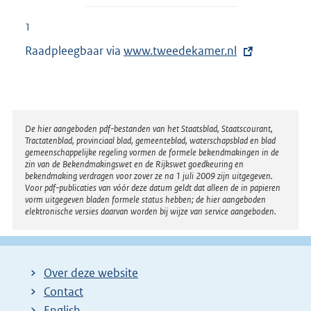
1
Raadpleegbaar via
E
www.tweedekamer.nl
x
t
e
r
Disclaimer
De hier aangeboden pdf-bestanden van het Staatsblad, Staatscourant,
Tractatenblad, provinciaal blad, gemeenteblad, waterschapsblad en blad
n
gemeenschappelijke regeling vormen de formele bekendmakingen in de
e
zin van de Bekendmakingswet en de Rijkswet goedkeuring en
bekendmaking verdragen voor zover ze na 1 juli 2009 zijn uitgegeven.
l
Voor pdf-publicaties van vóór deze datum geldt dat alleen de in papieren
i
vorm uitgegeven bladen formele status hebben; de hier aangeboden
elektronische versies daarvan worden bij wijze van service aangeboden.
n
k
:
Over deze website
Contact
English