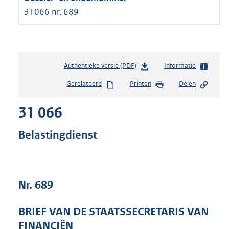
31066 nr. 689
Authentieke versie (PDF)
b
Informatie
e
Gerelateerd
Printen
Delen
s
t
31 066
a
n
d
Belastingdienst
s
g
r
o
Nr. 689
o
t
t
BRIEF VAN DE STAATSSECRETARIS VAN
e
FINANCIËN
: