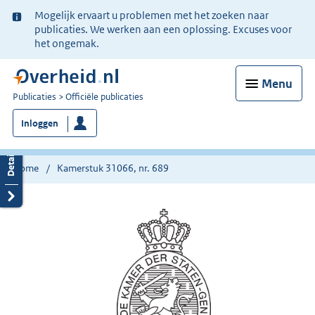
Ter
Mogelijk ervaart u problemen met het zoeken naar
informatie:
publicaties. We werken aan een oplossing. Excuses voor
het ongemak.
Menu
U
Publicaties
Officiële publicaties
bent
Inloggen
nu
hier:
Home
Kamerstuk 31066, nr. 689