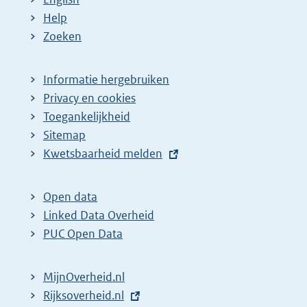
Help
Zoeken
Informatie hergebruiken
Privacy en cookies
Toegankelijkheid
Sitemap
E
Kwetsbaarheid melden
x
t
Open data
e
Linked Data Overheid
r
PUC Open Data
n
e
MijnOverheid.nl
l
E
Rijksoverheid.nl
i