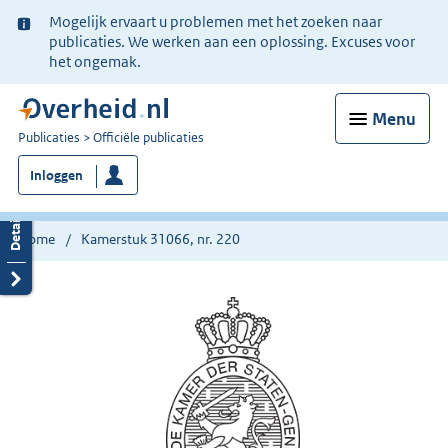
Ter
Mogelijk ervaart u problemen met het zoeken naar
informatie:
publicaties. We werken aan een oplossing. Excuses voor
het ongemak.
Menu
U
Publicaties
Officiële publicaties
bent
Inloggen
nu
hier:
Home
Kamerstuk 31066, nr. 220