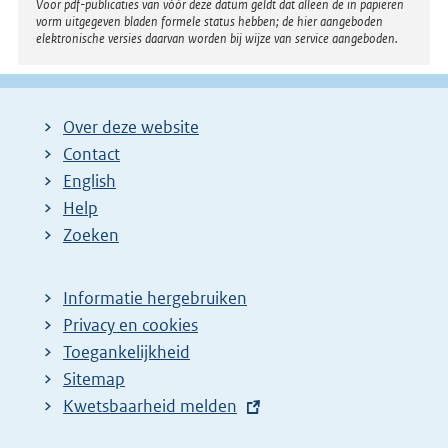
Voor pdf-publicaties van vóór deze datum geldt dat alleen de in papieren
vorm uitgegeven bladen formele status hebben; de hier aangeboden
elektronische versies daarvan worden bij wijze van service aangeboden.
Over deze website
Contact
English
Help
Zoeken
Informatie hergebruiken
Privacy en cookies
Toegankelijkheid
Sitemap
E
Kwetsbaarheid melden
x