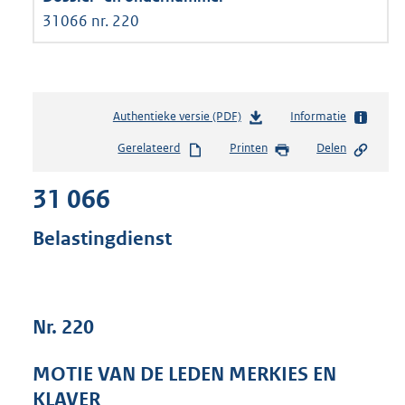
31066 nr. 220
Authentieke versie (PDF)
b
Informatie
e
Gerelateerd
Printen
Delen
s
t
31 066
a
n
d
Belastingdienst
s
g
r
o
Nr. 220
o
t
t
MOTIE VAN DE LEDEN MERKIES EN
e
KLAVER
: