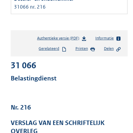
31066 nr. 216
Authentieke versie (PDF)
b
Informatie
e
Gerelateerd
Printen
Delen
s
t
31 066
a
n
d
Belastingdienst
s
g
r
o
Nr. 216
o
t
t
VERSLAG VAN EEN SCHRIFTELIJK
e
OVERLEG
: