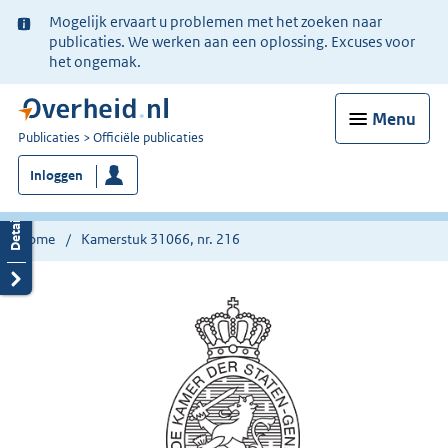
Ter
Mogelijk ervaart u problemen met het zoeken naar
informatie:
publicaties. We werken aan een oplossing. Excuses voor
het ongemak.
Menu
U
Publicaties
Officiële publicaties
bent
Inloggen
nu
hier:
Home
Kamerstuk 31066, nr. 216