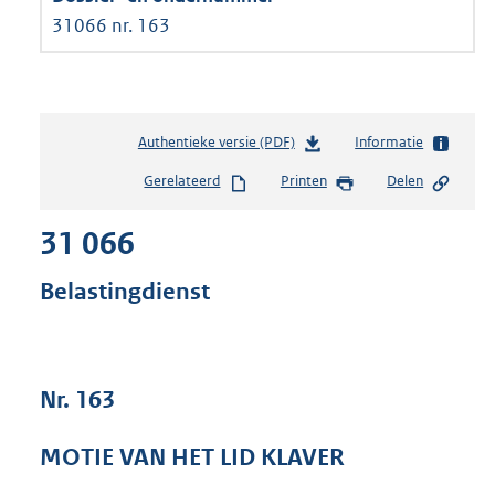
31066 nr. 163
Authentieke versie (PDF)
b
Informatie
e
Gerelateerd
Printen
Delen
s
t
31 066
a
n
d
Belastingdienst
s
g
r
o
Nr. 163
o
t
t
MOTIE VAN HET LID KLAVER
e
: