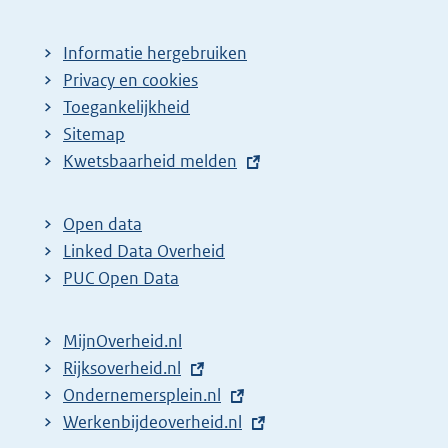
Informatie hergebruiken
Privacy en cookies
Toegankelijkheid
Sitemap
E
Kwetsbaarheid melden
x
t
Open data
e
Linked Data Overheid
r
PUC Open Data
n
e
MijnOverheid.nl
l
E
Rijksoverheid.nl
i
x
E
Ondernemersplein.nl
n
t
x
E
Werkenbijdeoverheid.nl
k