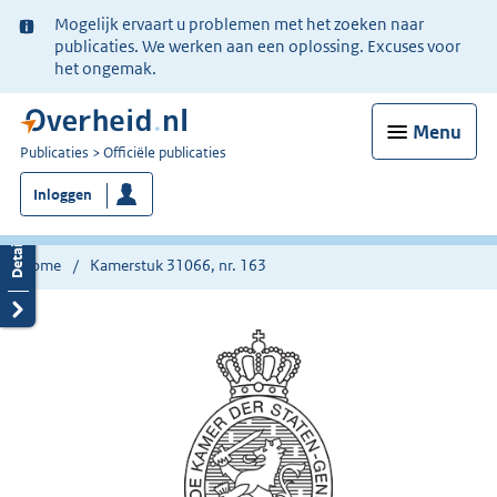
Ter
Mogelijk ervaart u problemen met het zoeken naar
informatie:
publicaties. We werken aan een oplossing. Excuses voor
het ongemak.
Menu
U
Publicaties
Officiële publicaties
bent
Inloggen
nu
hier:
Home
Kamerstuk 31066, nr. 163