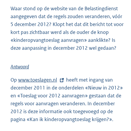
Waar stond op de website van de Belastingdienst
aangegeven dat de regels zouden veranderen, vóór
5 december 2012? Klopt het dat dit bericht tot voor
kort pas zichtbaar werd als de ouder de knop
«kinderopvangtoeslag aanvragen» aanklikte? Is
deze aanpassing in december 2012 wel gedaan?
Antwoord
Op
E
www.toeslagen.nl
heeft met ingang van
december 2011 in de onderdelen «Nieuw in 2012»
x
en «Toeslag voor 2012 aanvragen» gestaan dat de
t
regels voor aanvragen veranderen. In december
e
2012 is deze informatie ook toegevoegd op de
r
pagina «Kan ik kinderopvangtoeslag krijgen?».
n
e