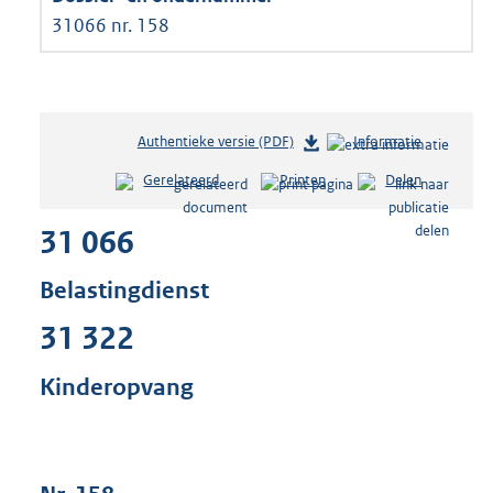
31066 nr. 158
Authentieke versie (PDF)
b
Informatie
e
Gerelateerd
Printen
Delen
s
t
31 066
a
n
d
Belastingdienst
s
g
31 322
r
o
Kinderopvang
o
t
t
e
: