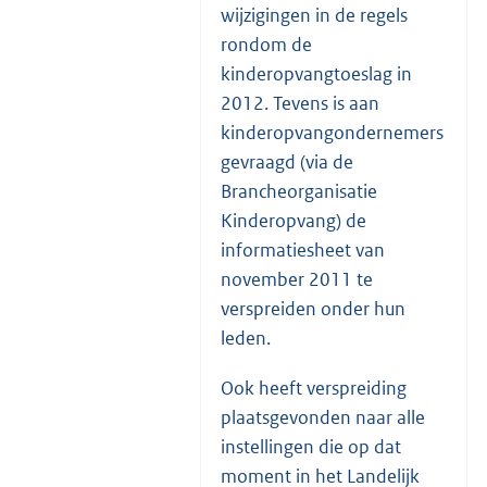
wijzigingen in de regels
e
rondom de
r
kinderopvangtoeslag in
n
2012. Tevens is aan
e
kinderopvangondernemers
l
gevraagd (via de
i
Brancheorganisatie
n
Kinderopvang) de
k
informatiesheet van
:
november 2011 te
verspreiden onder hun
leden.
Ook heeft verspreiding
plaatsgevonden naar alle
instellingen die op dat
moment in het Landelijk