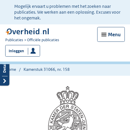
Ter
Mogelijk ervaart u problemen met het zoeken naar
informatie:
publicaties. We werken aan een oplossing. Excuses voor
het ongemak.
Menu
U
Publicaties
Officiële publicaties
bent
Inloggen
nu
hier:
Home
Kamerstuk 31066, nr. 158