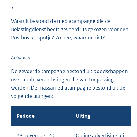
l
7.
i
n
Waaruit bestond de mediacampagne die de
k
Belastingdienst heeft gevoerd? Is gekozen voor een
:
Postbus 51 spotje? Zo nee, waarom niet?
Antwoord
De gevoerde campagne bestond uit boodschappen
over op de veranderingen die van toepassing
werden. De massamediacampagne bestond uit de
volgende uitingen:
Periode
Uiting
28 november 2011
Online advertising bij