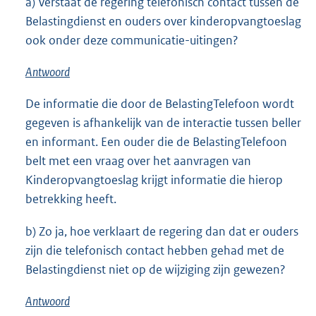
a) Verstaat de regering telefonisch contact tussen de
k
r
Belastingdienst en ouders over kinderopvangtoeslag
:
n
ook onder deze communicatie-uitingen?
e
l
Antwoord
i
n
De informatie die door de BelastingTelefoon wordt
k
gegeven is afhankelijk van de interactie tussen beller
:
en informant. Een ouder die de BelastingTelefoon
belt met een vraag over het aanvragen van
Kinderopvangtoeslag krijgt informatie die hierop
betrekking heeft.
b) Zo ja, hoe verklaart de regering dan dat er ouders
zijn die telefonisch contact hebben gehad met de
Belastingdienst niet op de wijziging zijn gewezen?
Antwoord