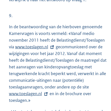
9.
In de beantwoording van de hierboven genoemde
Kamervragen is voorts vermeld: «Vanaf medio
november 2011 heeft de Belastingdienst/Toeslagen
via
E
www.toeslagen.nl
gecommuniceerd over de
wijzigingen voor het jaar 2012. Vanaf dat moment
x
heeft de Belastingdienst/Toeslagen de maatregel dat
t
het aanvragen van kinderopvangtoeslag met
e
terugwerkende kracht beperkt werd, verwerkt in alle
r
communicatie-uitingen naar (potentiële)
n
toeslagaanvragers, onder andere op de site
e
E
www.toeslagen.nl
l
en in de brochure over
x
toeslagen.»
i
t
n
e