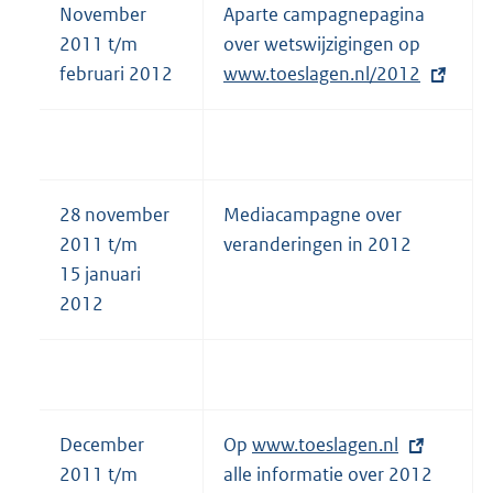
November
Aparte campagnepagina
2011 t/m
over wetswijzigingen op
E
februari 2012
www.toeslagen.nl/2012
x
t
e
r
n
28 november
Mediacampagne over
e
2011 t/m
veranderingen in 2012
l
15 januari
i
2012
n
k
:
December
Op
E
www.toeslagen.nl
2011 t/m
alle informatie over 2012
x