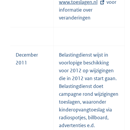
www.toeslagen.nl
x
voor
informatie over
t
veranderingen
e
r
n
e
l
December
Belastingdienst wijst in
i
2011
voorlopige beschikking
n
voor 2012 op wijzigingen
k
die in 2012 van start gaan.
:
Belastingdienst doet
campagne rond wijzigingen
toeslagen, waaronder
kinderopvangtoeslag via
radiospotjes, billboard,
advertenties e.d.