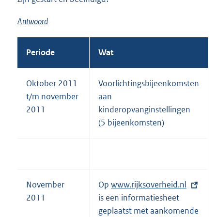
Antwoord
Periode
Wat
Oktober 2011
Voorlichtingsbijeenkomsten
t/m november
aan
2011
kinderopvanginstellingen
(5 bijeenkomsten)
November
Op
E
www.rijksoverheid.nl
2011
is een informatiesheet
x
geplaatst met aankomende
t