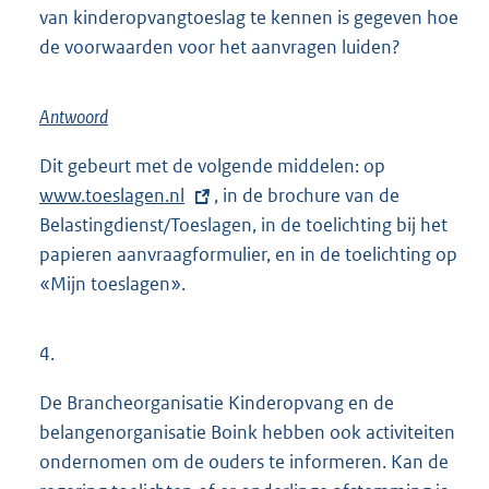
van kinderopvangtoeslag te kennen is gegeven hoe
de voorwaarden voor het aanvragen luiden?
Antwoord
Dit gebeurt met de volgende middelen: op
E
www.toeslagen.nl
, in de brochure van de
x
Belastingdienst/Toeslagen, in de toelichting bij het
t
papieren aanvraagformulier, en in de toelichting op
e
«Mijn toeslagen».
r
n
e
4.
l
i
De Brancheorganisatie Kinderopvang en de
n
belangenorganisatie Boink hebben ook activiteiten
k
ondernomen om de ouders te informeren. Kan de