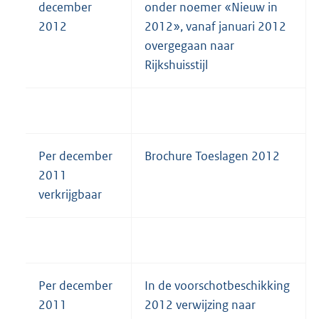
december
onder noemer «Nieuw in
t
2012
2012», vanaf januari 2012
e
overgegaan naar
r
Rijkshuisstijl
n
e
l
i
n
Per december
Brochure Toeslagen 2012
k
2011
:
verkrijgbaar
Per december
In de voorschotbeschikking
2011
2012 verwijzing naar
E