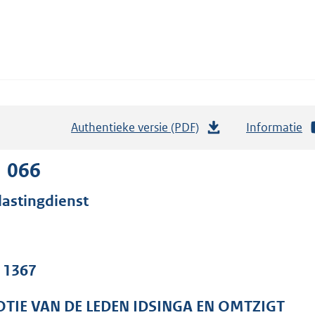
Authentieke versie (PDF)
b
Informatie
e
s
1 066
t
lastingdienst
a
n
d
s
. 1367
g
r
TIE VAN DE LEDEN IDSINGA EN OMTZIGT