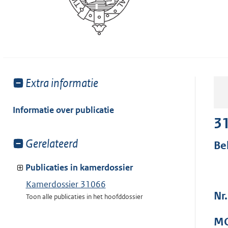
Toon
Extra informatie
meer
van:
Informatie over publicatie
3
Toon
Gerelateerd
Be
meer
van:
Publicaties in kamerdossier
Kamerdossier 31066
Nr
Toon alle publicaties in het hoofddossier
MO