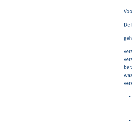
Voo
De 
geh
ver
ver
ber
waa
ver
•
•