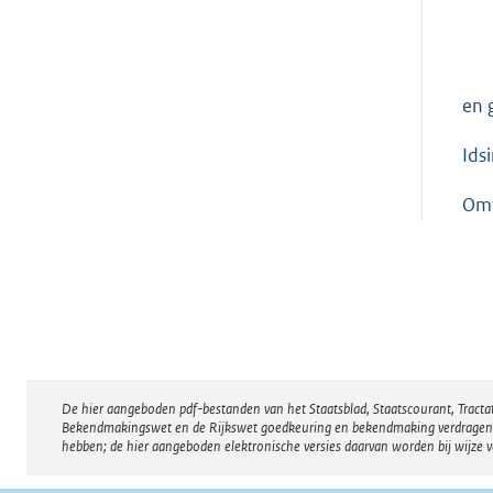
en 
Ids
Omt
De hier aangeboden pdf-bestanden van het Staatsblad, Staatscourant, Tract
Disclaimer
Bekendmakingswet en de Rijkswet goedkeuring en bekendmaking verdragen voor
hebben; de hier aangeboden elektronische versies daarvan worden bij wijze 