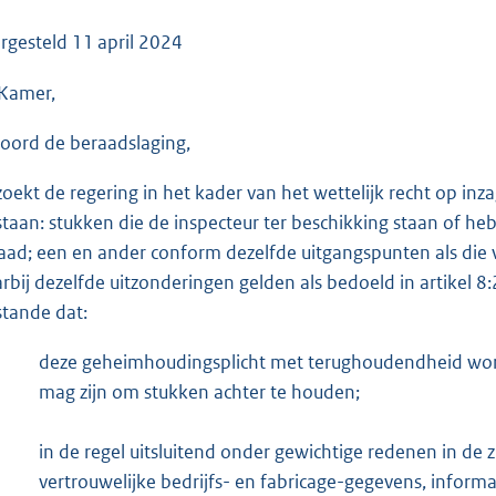
o
o
rgesteld
11 april 2024
t
Kamer,
t
e
oord de beraadslaging,
:
3
zoekt de regering in het kader van het wettelijk recht op inz
5
staan: stukken die de inspecteur ter beschikking staan of h
K
aad; een en ander conform dezelfde uitgangspunten als die 
b
rbij dezelfde uitzonderingen gelden als bedoeld in artikel 
stande dat:
deze geheimhoudingsplicht met terughoudendheid wordt
mag zijn om stukken achter te houden;
in de regel uitsluitend onder gewichtige redenen in de z
vertrouwelijke bedrijfs- en fabricage-gegevens, inform