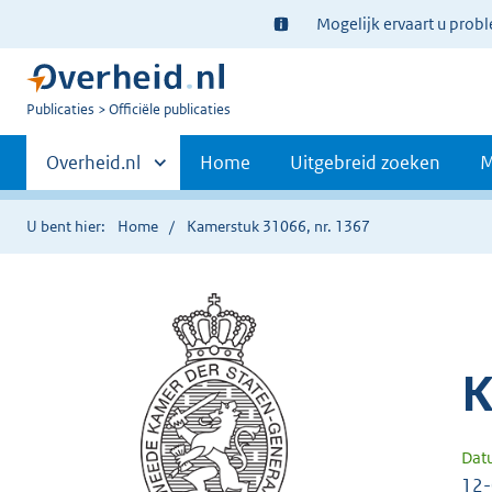
Ter
Mogelijk ervaart u prob
informatie:
U
Publicaties
Officiële publicaties
bent
Primaire
nu
Andere
Overheid.nl
Home
Uitgebreid zoeken
M
hier:
sites
navigatie
binnen
U bent hier:
Home
Kamerstuk 31066, nr. 1367
K
Dat
12-