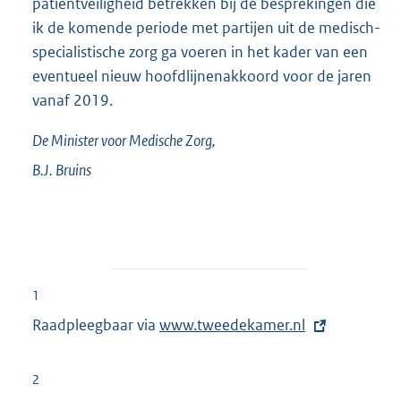
patiëntveiligheid betrekken bij de besprekingen die
ik de komende periode met partijen uit de medisch-
specialistische zorg ga voeren in het kader van een
eventueel nieuw hoofdlijnenakkoord voor de jaren
vanaf 2019.
De Minister voor Medische Zorg,
B.J.
Bruins
1
Raadpleegbaar via
E
www.tweedekamer.nl
x
t
2
e