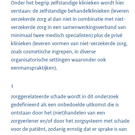
Onder het begrip zelfstandige klinieken wordt hier
r
verstaan: de zelfstandige behandelklinieken (leveren
n
verzekerde zorg al dan niet in combinatie met niet-
e
verzekerde zorg in een samenwerkingsverband van
l
minimaal twee medisch specialisten) plus de privé
i
klinieken (leveren vormen van niet-verzekerde zorg,
n
zoals cosmetische ingrepen, in diverse
k
organisatorische settingen waaronder ook
:
eenmanspraktijken).
3
zorggerelateerde schade wordt in dit onderzoek
gedefinieerd als een onbedoelde uitkomst die is
ontstaan door het (niet)handelen van een
zorgverlener en/of door het zorgsysteem met schade
voor de patiënt, zodanig ernstig dat er sprake is van