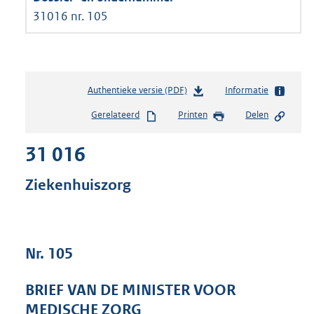
31016 nr. 105
Authentieke versie (PDF)
b
Informatie
e
Gerelateerd
Printen
Delen
s
t
31 016
a
n
d
Ziekenhuiszorg
s
g
r
o
Nr. 105
o
t
t
BRIEF VAN DE MINISTER VOOR
e
MEDISCHE ZORG
: