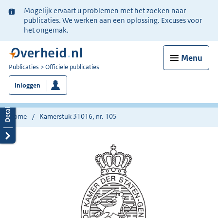
Ter
Mogelijk ervaart u problemen met het zoeken naar
informatie:
publicaties. We werken aan een oplossing. Excuses voor
het ongemak.
Menu
U
Publicaties
Officiële publicaties
bent
Inloggen
nu
hier:
Home
Kamerstuk 31016, nr. 105