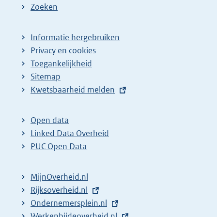
Zoeken
Informatie hergebruiken
Privacy en cookies
Toegankelijkheid
Sitemap
E
Kwetsbaarheid melden
x
t
Open data
e
Linked Data Overheid
r
PUC Open Data
n
e
MijnOverheid.nl
l
E
Rijksoverheid.nl
i
x
E
Ondernemersplein.nl
n
t
x
E
Werkenbijdeoverheid.nl