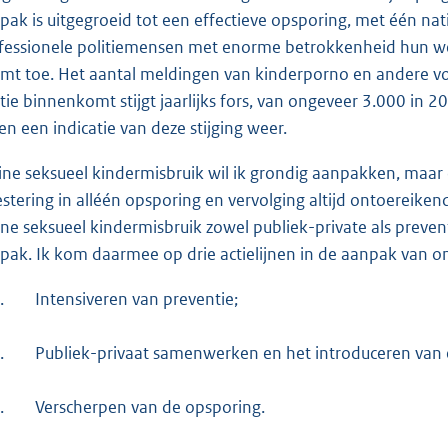
pak is uitgegroeid tot een effectieve opsporing, met één na
fessionele politiemensen met enorme betrokkenheid hun w
mt toe. Het aantal meldingen van kinderporno en andere vor
itie binnenkomt stijgt jaarlijks fors, van ongeveer 3.000 in
en een indicatie van deze stijging weer.
ine seksueel kindermisbruik wil ik grondig aanpakken, maar
estering in alléén opsporing en vervolging altijd ontoereik
ine seksueel kindermisbruik zowel publiek-private als prevent
pak. Ik kom daarmee op drie actielijnen in de aanpak van on
.
Intensiveren van preventie;
.
Publiek-privaat samenwerken en het introduceren van 
.
Verscherpen van de opsporing.