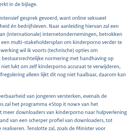
kt in de bijlage.
ntensief gesprek gevoerd, want online seksueel
eid én bedrijfsleven. Naar aanleiding hiervan zal een
van (internationale) internetondernemingen, betrokken
ot een multi-stakeholdersplan om kinderporno verder te
werking wil ik voorts (technische) opties om
k bestuursrechtelijke normering met handhaving op
niet lukt om zelf kinderporno accuraat te verwijderen,
regulering alleen lijkt dit nog niet haalbaar, daarom kan
weerbaarheid van jongeren versterken, evenals de
ens zal het programma «Stop it now» van het
dat meer downloaders van kinderporno naar hulpverlening
and van een scherper profiel van downloaders, tot
ealiseren. Tenslotte zal, zoals de Minister voor