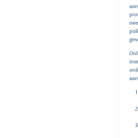
aan
pro
nee
pol
gev
Onl
inv
onl
aan
1
2
3