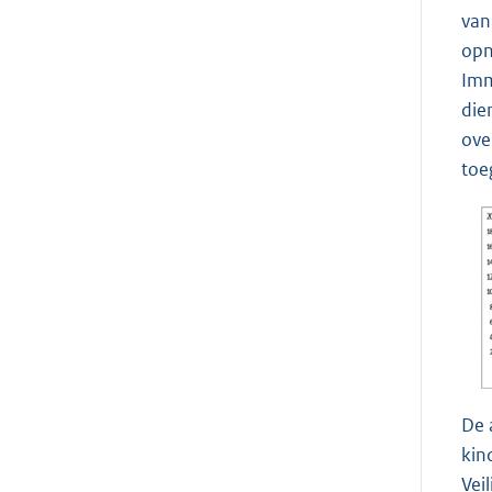
van
opn
Imm
die
ove
toe
De 
kin
Vei