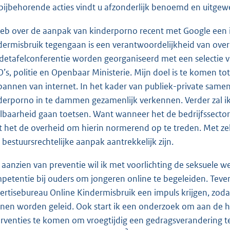
bijbehorende acties vindt u afzonderlijk benoemd en uitgewer
heb over de aanpak van kinderporno recent met Google een i
dermisbruik tegengaan is een verantwoordelijkheid van overh
detafelconferentie worden georganiseerd met een selectie 
’s, politie en Openbaar Ministerie. Mijn doel is te komen t
bannen van internet. In het kader van publiek-private samen
derporno in te dammen gezamenlijk verkennen. Verder zal i
lbaarheid gaan toetsen. Want wanneer het de bedrijfssector 
t het de overheid om hierin normerend op te treden. Met zelf
 bestuursrechtelijke aanpak aantrekkelijk zijn.
 aanzien van preventie wil ik met voorlichting de seksuele 
petentie bij ouders om jongeren online te begeleiden. Tev
ertisebureau Online Kindermisbruik een impuls krijgen, zo
nen worden geleid. Ook start ik een onderzoek om aan de h
erventies te komen om vroegtijdig een gedragsverandering te r