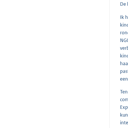
De 
Ik 
kin
ron
NGO
ver
kin
haa
pas
een
Ten
com
Exp
kun
int