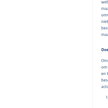
web
maa
omv
nie
bes
maa
Doe
Om 
om 
en 
bes
act
1