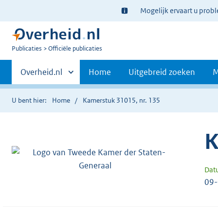
Ter
Mogelijk ervaart u prob
informatie:
U
Publicaties
Officiële publicaties
bent
Primaire
nu
Andere
Overheid.nl
Home
Uitgebreid zoeken
M
hier:
sites
navigatie
binnen
U bent hier:
Home
Kamerstuk 31015, nr. 135
K
Dat
09-