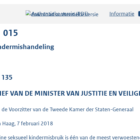
Authentieke versie (PDF)
b
Informatie
e
s
1 015
t
ndermishandeling
a
n
d
s
. 135
g
r
IEF VAN DE MINISTER VAN JUSTITIE EN VEILI
o
o
 de Voorzitter van de Tweede Kamer der Staten-Generaal
t
 Haag, 7 februari 2018
t
e
ine seksueel kindermisbruik is één van de meest verwoestend