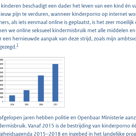
:
 kinderen beschadigt een dader het leven van een kind én va
8
ieuw pijn te verduren, wanneer kinderporno op internet wor
5
ers, als iets eenmaal online is geplaatst, is het zeer moeil
K
nen we online seksueel kindermisbruik met alle middelen en 
b
r een hernieuwde aanpak van deze strijd, zoals mijn ambtsv
1
gezegd.
afgelopen jaren hebben politie en Openbaar Ministerie aanzi
dermisbruik. Vanaf 2015 is de bestrijding van kinderporno één
ligheidsagenda 2015–2018 en ingebed in het landelijke pr