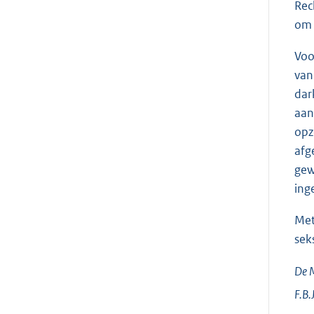
Rec
om 
Voo
van
dar
aan
opz
afg
gew
ing
Met
sek
De M
F.B.