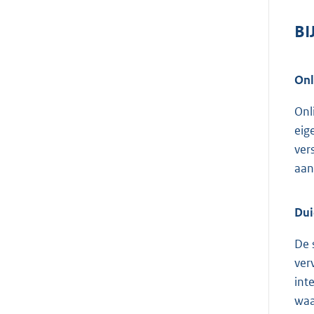
BI
Onl
Onl
eig
ver
aan
Dui
De 
ver
int
waa