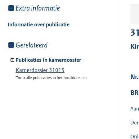
Toon
Extra informatie
meer
van:
Informatie over publicatie
3
Toon
Gerelateerd
Ki
meer
van:
Publicaties in kamerdossier
Kamerdossier 31015
Nr
Toon alle publicaties in het hoofddossier
BR
Aan
Den
Onl