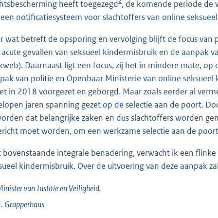
2
htsbescherming heeft toegezegd
, de komende periode de 
een notificatiesysteem voor slachtoffers van online seksueel 
r wat betreft de opsporing en vervolging blijft de focus van 
 acute gevallen van seksueel kindermisbruik en de aanpak v
kweb). Daarnaast ligt een focus, zij het in mindere mate, 
pak van politie en Openbaar Ministerie van online seksueel
et in 2018 voorgezet en geborgd. Maar zoals eerder al verm
elopen jaren spanning gezet op de selectie aan de poort. Door
orden dat belangrijke zaken en dus slachtoffers worden gemi
ericht moet worden, om een werkzame selectie aan de poor
 bovenstaande integrale benadering, verwacht ik een flinke 
sueel kindermisbruik. Over de uitvoering van deze aanpak zal i
inister van Justitie en Veiligheid,
J.
Grapperhaus