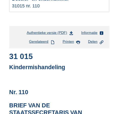
31015 nr. 110
Authentieke versie (PDF)
b
Informatie
e
Gerelateerd
Printen
Delen
s
t
31 015
a
n
d
Kindermishandeling
s
g
r
o
Nr. 110
o
t
t
BRIEF VAN DE
e
STAATSSECRETARIS VAN
: