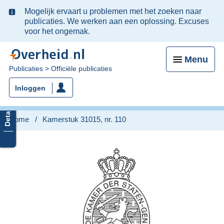
Ter
Mogelijk ervaart u problemen met het zoeken naar
informatie:
publicaties. We werken aan een oplossing. Excuses
voor het ongemak.
Menu
U
Publicaties
Officiële publicaties
bent
Inloggen
nu
hier:
Home
Kamerstuk 31015, nr. 110