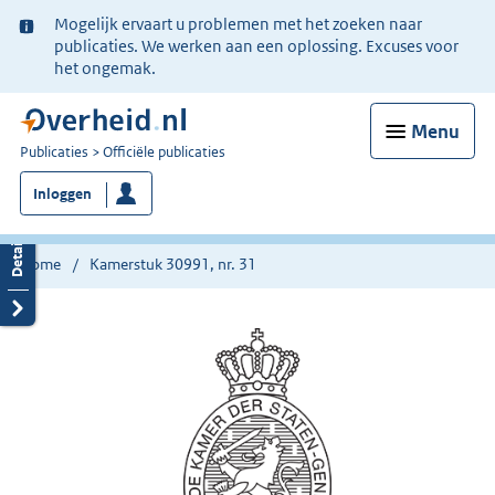
Ter
Mogelijk ervaart u problemen met het zoeken naar
informatie:
publicaties. We werken aan een oplossing. Excuses voor
het ongemak.
Menu
U
Publicaties
Officiële publicaties
bent
Inloggen
nu
hier:
Home
Kamerstuk 30991, nr. 31