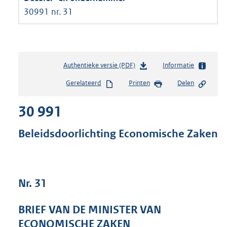
30991 nr. 31
Authentieke versie (PDF)
b
Informatie
e
Gerelateerd
Printen
Delen
s
t
30 991
a
n
d
Beleidsdoorlichting Economische Zaken
s
g
r
o
Nr. 31
o
t
t
BRIEF VAN DE MINISTER VAN
e
ECONOMISCHE ZAKEN
: