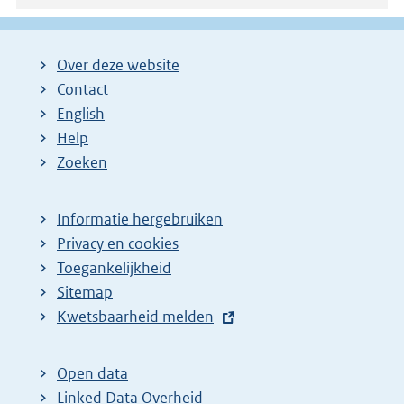
k
:
Over deze website
Contact
English
Help
Zoeken
Informatie hergebruiken
Privacy en cookies
Toegankelijkheid
Sitemap
E
Kwetsbaarheid melden
x
t
Open data
e
Linked Data Overheid