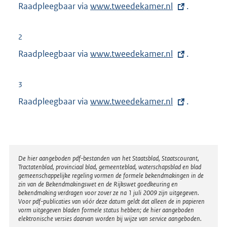
Raadpleegbaar via
E
www.tweedekamer.nl
.
x
t
2
e
Raadpleegbaar via
E
www.tweedekamer.nl
.
r
x
n
t
3
e
e
Raadpleegbaar via
E
www.tweedekamer.nl
.
l
r
x
i
n
t
n
e
e
k
l
r
:
Disclaimer
De hier aangeboden pdf-bestanden van het Staatsblad, Staatscourant,
i
Tractatenblad, provinciaal blad, gemeenteblad, waterschapsblad en blad
n
n
gemeenschappelijke regeling vormen de formele bekendmakingen in de
e
zin van de Bekendmakingswet en de Rijkswet goedkeuring en
k
bekendmaking verdragen voor zover ze na 1 juli 2009 zijn uitgegeven.
l
Voor pdf-publicaties van vóór deze datum geldt dat alleen de in papieren
:
i
vorm uitgegeven bladen formele status hebben; de hier aangeboden
elektronische versies daarvan worden bij wijze van service aangeboden.
n