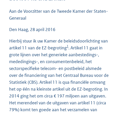
4
8
Aan de Voorzitter van de Tweede Kamer der Staten-
K
Generaal
b
Den Haag, 28 april 2016
Hierbij stuur ik uw Kamer de beleidsdoorlichting van
1
artikel 11 van de EZ-begroting
. Artikel 11 gaat in
grote lijnen over het generieke aanbestedings-,
mededingings-, en consumentenbeleid, het
sectorspecifieke telecom- en postbeleid alsmede
over de financiering van het Centraal Bureau voor de
Statistiek (CBS). Artikel 11 is qua financiële omvang
het op één na kleinste artikel uit de EZ-begroting. In
2014 ging het om circa € 197 miljoen aan uitgaven.
Het merendeel van de uitgaven van artikel 11 (circa
79%) komt ten goede aan het verzamelen van