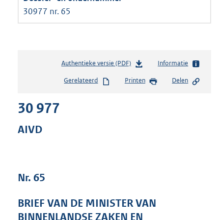
30977 nr. 65
Authentieke versie (PDF)
b
Informatie
e
Gerelateerd
Printen
Delen
s
t
30 977
a
n
d
AIVD
s
g
r
o
Nr. 65
o
t
t
BRIEF VAN DE MINISTER VAN
e
BINNENLANDSE ZAKEN EN
: