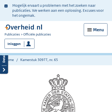
Ter
Mogelijk ervaart u problemen met het zoeken naar
informatie:
publicaties. We werken aan een oplossing. Excuses voor
het ongemak.
Menu
U
Publicaties
Officiële publicaties
bent
Inloggen
nu
hier:
Home
Kamerstuk 30977, nr. 65