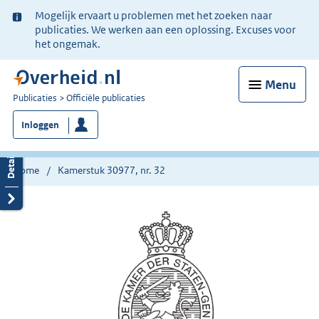
Ter
Mogelijk ervaart u problemen met het zoeken naar
informatie:
publicaties. We werken aan een oplossing. Excuses voor
het ongemak.
Menu
U
Publicaties
Officiële publicaties
bent
Inloggen
nu
hier:
Home
Kamerstuk 30977, nr. 32