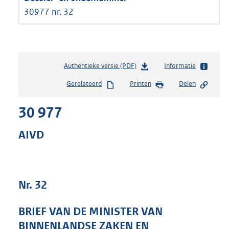
30977 nr. 32
Authentieke versie (PDF)
b
Informatie
e
Gerelateerd
Printen
Delen
s
t
30 977
a
n
d
AIVD
s
g
r
o
Nr. 32
o
t
t
BRIEF VAN DE MINISTER VAN
e
BINNENLANDSE ZAKEN EN
: