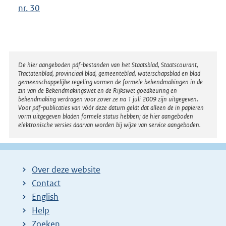
nr. 30
Disclaimer
De hier aangeboden pdf-bestanden van het Staatsblad, Staatscourant,
Tractatenblad, provinciaal blad, gemeenteblad, waterschapsblad en blad
gemeenschappelijke regeling vormen de formele bekendmakingen in de
zin van de Bekendmakingswet en de Rijkswet goedkeuring en
bekendmaking verdragen voor zover ze na 1 juli 2009 zijn uitgegeven.
Voor pdf-publicaties van vóór deze datum geldt dat alleen de in papieren
vorm uitgegeven bladen formele status hebben; de hier aangeboden
elektronische versies daarvan worden bij wijze van service aangeboden.
Over deze website
Contact
English
Help
Zoeken