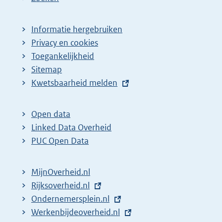
Informatie hergebruiken
Privacy en cookies
Toegankelijkheid
Sitemap
E
Kwetsbaarheid melden
x
t
Open data
e
Linked Data Overheid
r
PUC Open Data
n
e
MijnOverheid.nl
l
E
Rijksoverheid.nl
i
x
E
Ondernemersplein.nl
n
t
x
E
Werkenbijdeoverheid.nl
k