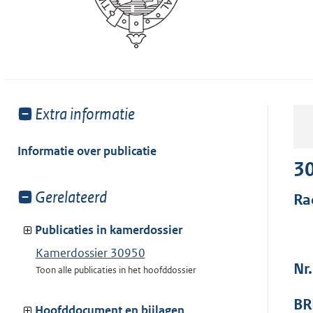
Toon
Extra informatie
meer
van:
Informatie over publicatie
3
Toon
Gerelateerd
Ra
meer
van:
Publicaties in kamerdossier
Kamerdossier 30950
Nr
Toon alle publicaties in het hoofddossier
BR
Hoofddocument en bijlagen