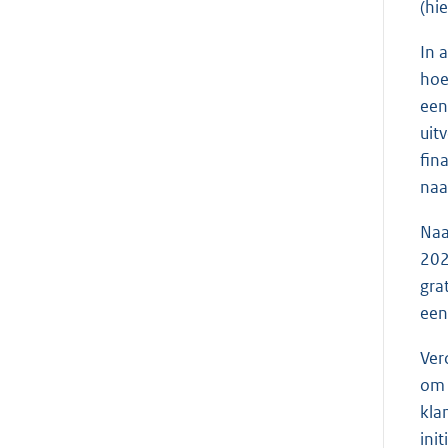
(hi
In 
hoe
een
uit
fin
naa
Naa
20
gra
een
Ver
om 
kla
ini