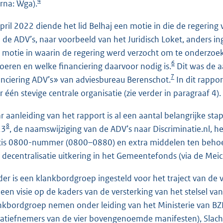
4
erna: Wga).
april 2022 diende het lid Belhaj een motie in die de regering
 de ADV’s, naar voorbeeld van het Juridisch Loket, anders 
 motie in waarin de regering werd verzocht om te onderzo
6
voeren en welke financiering daarvoor nodig is.
Dit was de a
7
anciering ADV’s» van adviesbureau Berenschot.
In dit rappo
r één stevige centrale organisatie (zie verder in paragraaf 4).
r aanleiding van het rapport is al een aantal belangrijke st
8
23
, de naamswijziging van de ADV’s naar Discriminatie.nl, 
tis 0800-nummer (0800–0880) en extra middelen ten behoe
 decentralisatie uitkering in het Gemeentefonds (via de Meici
der is een klankbordgroep ingesteld voor het traject van de
een visie op de kaders van de versterking van het stelsel va
nkbordgroep nemen onder leiding van het Ministerie van BZK 
tiatiefnemers van de vier bovengenoemde manifesten), Slac