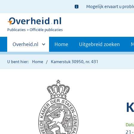
Ter
Mogelijk ervaart u prob
informatie:
U
Publicaties
Officiële publicaties
bent
Primaire
nu
Andere
Overheid.nl
Home
Uitgebreid zoeken
M
hier:
sites
navigatie
binnen
U bent hier:
Home
Kamerstuk 30950, nr. 431
K
Dat
21-