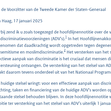
o
o
 de Voorzitter van de Tweede Kamer der Staten-Generaal
t
 Haag, 17 januari 2025
t
e
rbij zend ik u zoals toegezegd de hoofdlijnennotitie over de v
:
1
idiscriminatievoorzieningen (ADV’s).
In het Hoofdlijnenakko
9
enomen dat daadkrachtig wordt opgetreden tegen degenen di
0
2
isemitisme en moslimdiscriminatie.
Het versterken van het s
K
ectieve aanpak van discriminatie is het cruciaal dat mensen d
b
ersteuning ontvangen. De versterking van het stelsel van AD
kt daarom tevens onderdeel uit van het Nationaal Programm
 huidige stelsel wringt: voor een effectieve aanpak van discr
ichting, taken en financiering van de huidige ADV’s worden o
taande stelsel behouden blijven. In deze hoofdlijnennotitie
itie ter versterking van het stelsel van ADV’s uiterlijk 1 janua