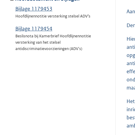
Bijlage 1179453
Aan
Hoofdlijnennotitie versterking stelsel ADV’s
Den
Bijlage 1179454
Beslisnota bij Kamerbrief Hoofdlijnennotitie
Hie
versterking van het stelsel
ant
antidiscriminatievoorzieningen (ADV's)
opg
ant
eff
ond
maa
Het
inr
bes
amb