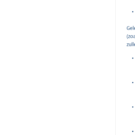
•
Gel
(zo
zul
•
•
•
•