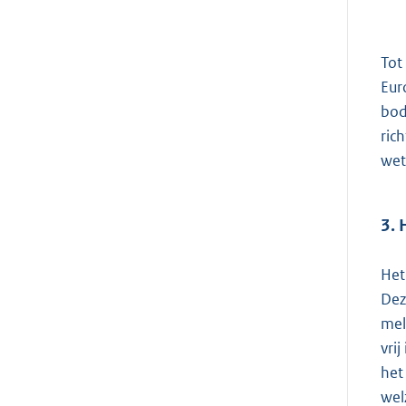
Tot
Eur
bod
ric
wet
3. 
Het
Dez
mel
vri
het
wel