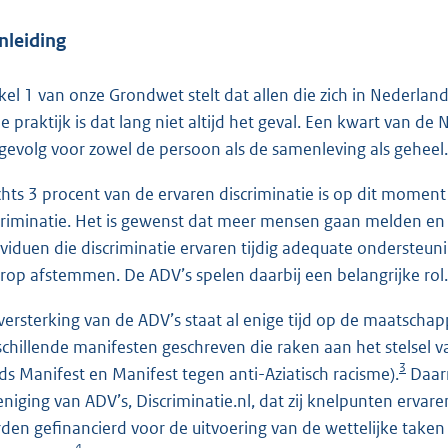
Inleiding
ikel 1 van onze Grondwet stelt dat allen die zich in Nederlan
de praktijk is dat lang niet altijd het geval. Een kwart van de
 gevolg voor zowel de persoon als de samenleving als geheel.
chts 3 procent van de ervaren discriminatie is op dit momen
criminatie. Het is gewenst dat meer mensen gaan melden en 
ividuen die discriminatie ervaren tijdig adequate ondersteu
rop afstemmen. De ADV’s spelen daarbij een belangrijke rol.
versterking van de ADV’s staat al enige tijd op de maatschapp
schillende manifesten geschreven die raken aan het stelsel 
3
ds Manifest en Manifest tegen anti-Aziatisch racisme).
Daarn
eniging van ADV’s, Discriminatie.nl, dat zij knelpunten erva
den gefinancierd voor de uitvoering van de wettelijke taken