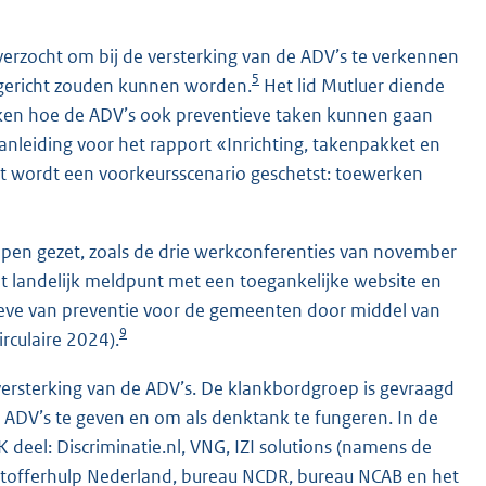
 verzocht om bij de versterking van de ADV’s te verkennen
5
ingericht zouden kunnen worden.
Het lid Mutluer diende
eken hoe de ADV’s ook preventieve taken kunnen gaan
anleiding voor het rapport «Inrichting, takenpakket en
rt wordt een voorkeursscenario geschetst: toewerken
appen gezet, zoals de drie werkconferenties van november
het landelijk meldpunt met een toegankelijke website en
ve van preventie voor de gemeenten door middel van
9
rculaire 2024).
 versterking van de ADV’s. De klankbordgroep is gevraagd
n ADV’s te geven en om als denktank te fungeren. In de
deel: Discriminatie.nl, VNG, IZI solutions (namens de
htofferhulp Nederland, bureau NCDR, bureau NCAB en het