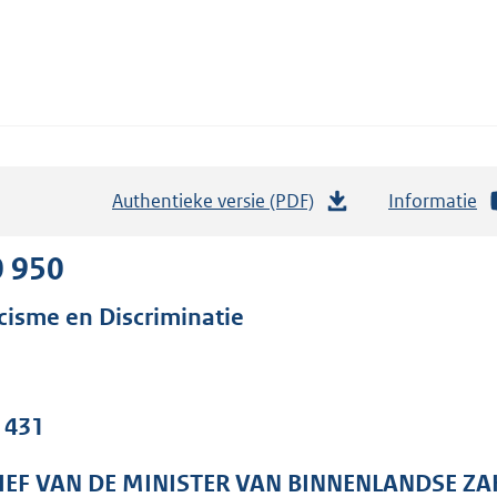
Authentieke versie (PDF)
b
Informatie
e
s
0 950
t
cisme en Discriminatie
a
n
d
s
. 431
g
r
IEF VAN DE MINISTER VAN BINNENLANDSE ZA