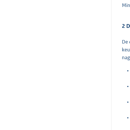
Mini
2 D
De 
keu
nag
•
•
•
•