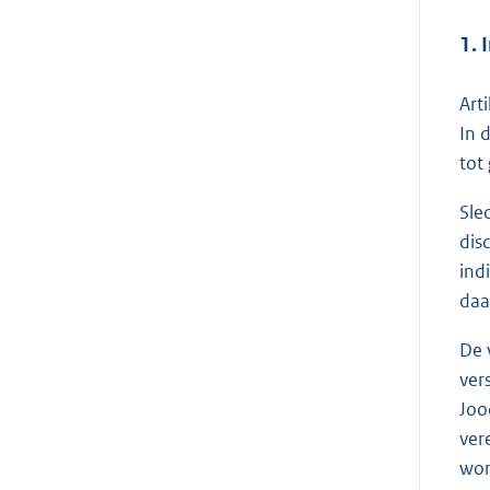
1. 
Art
In 
tot
Sle
dis
ind
daa
De 
ver
Joo
ver
wor