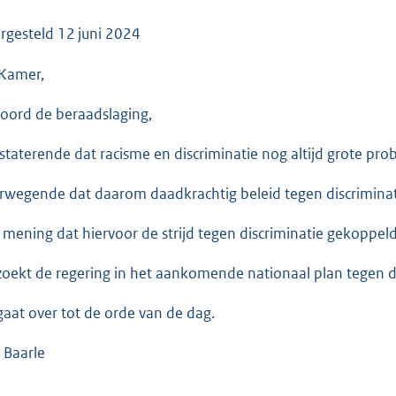
o
o
rgesteld
12 juni 2024
t
Kamer,
t
e
oord de beraadslaging,
:
3
staterende dat racisme en discriminatie nog altijd grote pro
4
K
rwegende dat daarom daadkrachtig beleid tegen discriminati
b
 mening dat hiervoor de strijd tegen discriminatie gekoppeld
zoekt de regering in het aankomende nationaal plan tegen di
gaat over tot de orde van de dag.
 Baarle