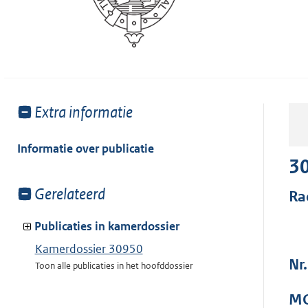
Toon
Extra informatie
meer
van:
Informatie over publicatie
3
Toon
Gerelateerd
Ra
meer
van:
Publicaties in kamerdossier
Kamerdossier 30950
Nr
Toon alle publicaties in het hoofddossier
MO