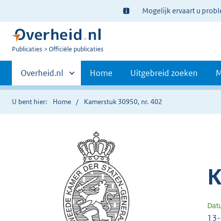
Ter
Mogelijk ervaart u prob
informatie:
U
Publicaties
Officiële publicaties
bent
Primaire
nu
Andere
Overheid.nl
Home
Uitgebreid zoeken
M
hier:
sites
navigatie
binnen
U bent hier:
Home
Kamerstuk 30950, nr. 402
K
Dat
13-