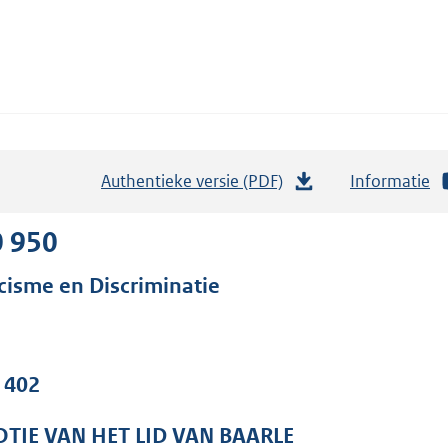
Authentieke versie (PDF)
b
Informatie
e
s
0 950
t
cisme en Discriminatie
a
n
d
s
. 402
g
r
TIE VAN HET LID VAN BAARLE