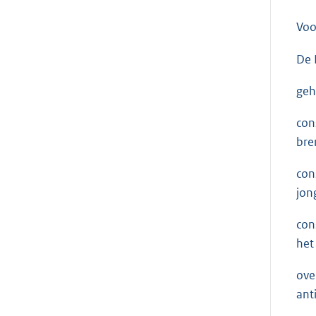
Voo
De 
geh
con
bre
con
jon
con
het
ove
ant