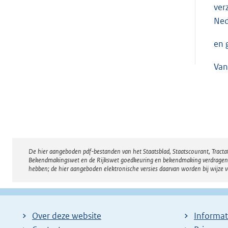
ver
Ned
en 
Van
De hier aangeboden pdf-bestanden van het Staatsblad, Staatscourant, Tract
Disclaimer
Bekendmakingswet en de Rijkswet goedkeuring en bekendmaking verdragen voor
hebben; de hier aangeboden elektronische versies daarvan worden bij wijze 
Over deze website
Informat