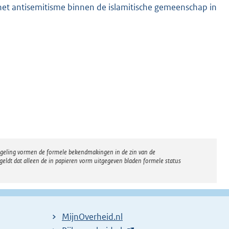
r het antisemitisme binnen de islamitische gemeenschap in
regeling vormen de formele bekendmakingen in de zin van de
eldt dat alleen de in papieren vorm uitgegeven bladen formele status
MijnOverheid.nl