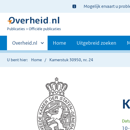
Ter
Mogelijk ervaart u prob
informatie:
U
Publicaties
Officiële publicaties
bent
Primaire
nu
Andere
Overheid.nl
Home
Uitgebreid zoeken
M
hier:
sites
navigatie
binnen
U bent hier:
Home
Kamerstuk 30950, nr. 24
K
Dat
10