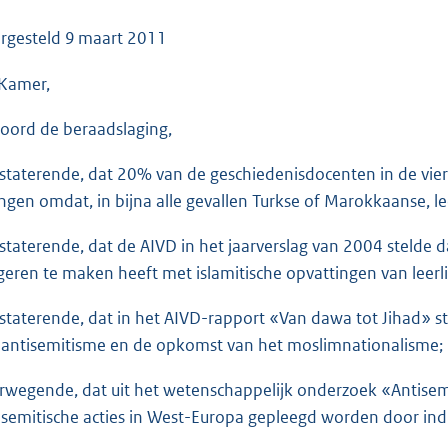
o
o
rgesteld
9 maart 2011
t
Kamer,
t
e
oord de beraadslaging,
:
3
staterende, dat 20% van de geschiedenisdocenten in de vier 
8
ngen omdat, in bijna alle gevallen Turkse of Marokkaanse, le
K
b
staterende, dat de AIVD in het jaarverslag van 2004 stelde
geren te maken heeft met islamitische opvattingen van leerl
staterende, dat in het AIVD-rapport «Van dawa tot Jihad» sta
 antisemitisme en de opkomst van het moslimnationalisme;
rwegende, dat uit het wetenschappelijk onderzoek «Antisem
isemitische acties in West-Europa gepleegd worden door ind