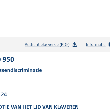
Authentieke versie (PDF)
b
Informatie
e
s
0 950
t
ssendiscriminatie
a
n
d
s
 24
g
r
TIE VAN HET LID VAN KLAVEREN