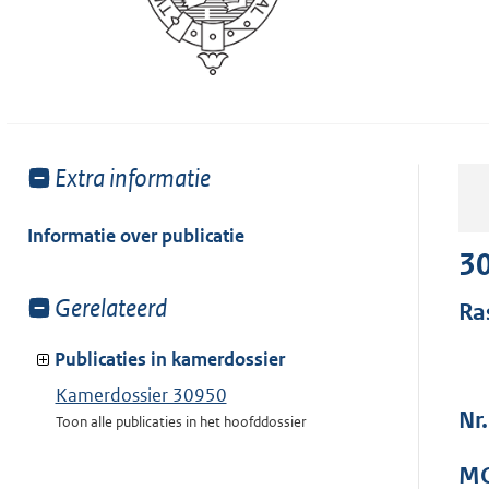
Toon
Extra informatie
meer
van:
Informatie over publicatie
3
Toon
Gerelateerd
Ra
meer
van:
Publicaties in kamerdossier
Kamerdossier 30950
Nr.
Toon alle publicaties in het hoofddossier
MO