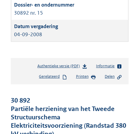
30892 nr. 15
04-09-2008
Authentieke versie (PDF)
b
Informatie
e
Gerelateerd
Printen
Delen
s
t
a
n
30 892
d
Partiële herziening van het Tweede
s
Structuurschema
g
r
Elektriciteitsvoorziening (Randstad 380
o