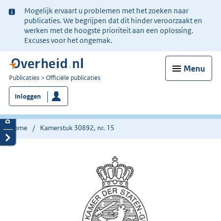
Ter
Mogelijk ervaart u problemen met het zoeken naar
informatie:
publicaties. We begrijpen dat dit hinder veroorzaakt en
werken met de hoogste prioriteit aan een oplossing.
Excuses voor het ongemak.
Menu
U
Publicaties
Officiële publicaties
bent
Inloggen
nu
hier:
Home
Kamerstuk 30892, nr. 15