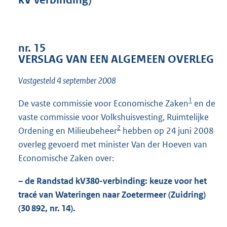
kV verbinding)
o
t
t
e
:
nr. 15
4
VERSLAG VAN EEN ALGEMEEN OVERLEG
4
K
Vastgesteld 4 september 2008
b
1
De vaste commissie voor Economische Zaken
en de
vaste commissie voor Volkshuisvesting, Ruimtelijke
2
Ordening en Milieubeheer
hebben op 24 juni 2008
overleg gevoerd met minister Van der Hoeven van
Economische Zaken over:
– de Randstad kV380-verbinding: keuze voor het
tracé van Wateringen naar Zoetermeer (Zuidring)
(30 892, nr. 14).