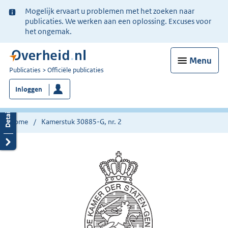
Ter
Mogelijk ervaart u problemen met het zoeken naar
informatie:
publicaties. We werken aan een oplossing. Excuses voor
het ongemak.
Menu
U
Publicaties
Officiële publicaties
bent
Inloggen
nu
hier:
Home
Kamerstuk 30885-G, nr. 2