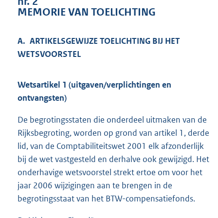
nr. 2
2
MEMORIE VAN TOELICHTING
5
K
b
A. ARTIKELSGEWIJZE TOELICHTING BIJ HET
WETSVOORSTEL
Wetsartikel 1 (uitgaven/verplichtingen en
ontvangsten)
De begrotingsstaten die onderdeel uitmaken van de
Rijksbegroting, worden op grond van artikel 1, derde
lid, van de Comptabiliteitswet 2001 elk afzonderlijk
bij de wet vastgesteld en derhalve ook gewijzigd. Het
onderhavige wetsvoorstel strekt ertoe om voor het
jaar 2006 wijzigingen aan te brengen in de
begrotingsstaat van het BTW-compensatiefonds.