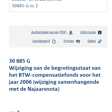
30885-G nr. 2
Authentieke versie (PDF)
b
Informatie
e
Gerelateerd
Printen
Delen
s
t
a
n
30 885 G
d
Wijziging van de begrotingsstaat van
s
het BTW-compensatiefonds voor het
g
r
jaar 2006 (wijziging samenhangende
o
met de Najaarsnota)
o
t
t
e
: