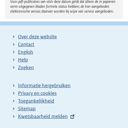
Voor pdf-publicaties van vóór deze datum geldt dat alleen de in papieren
vorm uitgegeven bladen formele status hebben; de hier aangeboden
elektronische versies daarvan worden bij wijze van service aangeboden.
Over deze website
Contact
English
Help
Zoeken
Informatie hergebruiken
Privacy en cookies
Toegankelijkheid
Sitemap
E
Kwetsbaarheid melden
x