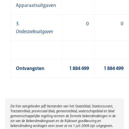
Apparaatsuitgaven
3.
0
0
Onderzoeksuitgaven
Ontvangsten
1 884 499
1 884 499
Disclaimer
De hier aangeboden pdf-bestanden van het Staatsblad, Staatscourant,
Tractatenblad, provinciaal blad, gemeenteblad, waterschapsblad en blad
gemeenschappelijke regeling vormen de formele bekendmakingen in de
zin van de Bekendmakingswet en de Rijkswet goedkeuring en
bekendmaking verdragen voor zover ze na 1 juli 2009 zijn uitgegeven.