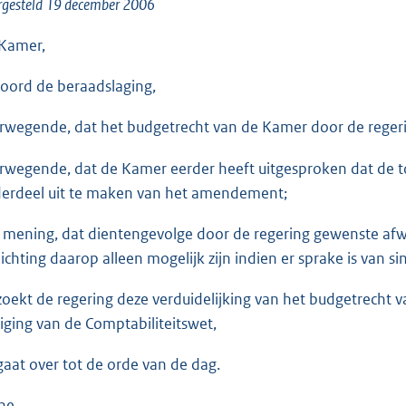
o
rgesteld 19 december 2006
o
Kamer,
t
t
oord de beraadslaging,
e
:
rwegende, dat het budgetrecht van de Kamer door de regerin
1
rwegende, dat de Kamer eerder heeft uitgesproken dat de 
4
erdeel uit te maken van het amendement;
K
b
 mening, dat dientengevolge door de regering gewenste af
lichting daarop alleen mogelijk zijn indien er sprake is van
zoekt de regering deze verduidelijking van het budgetrecht
ziging van de Comptabiliteitswet,
gaat over tot de orde van de dag.
ne