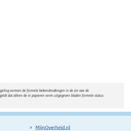
regeling vormen de formele bekendmakingen in de zin van de
eldt dat alleen de in papieren vorm uitgegeven bladen formele status
MijnOverheid.nl