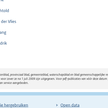
htold
 der Vlies
gang
drik
atenblad, provinciaal blad, gemeenteblad, waterschapsblad en blad gemeenschappelijke 
 zover ze na 1 juli 2009 zijn uitgegeven. Voor pdf-publicaties van vóór deze datum g
van service aangeboden.
ie hergebruiken
Open data