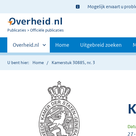
Ter
Mogelijk ervaart u prob
informatie:
U
Publicaties
Officiële publicaties
bent
Primaire
nu
Andere
Overheid.nl
Home
Uitgebreid zoeken
M
hier:
sites
navigatie
binnen
U bent hier:
Home
Kamerstuk 30885, nr. 3
K
Dat
27