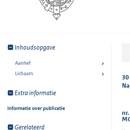
Toon
Inhoudsopgave
meer
van:
Aanhef
Lichaam
30
Na
Toon
Extra informatie
meer
van:
Informatie over publicatie
nr.
MO
Toon
Gerelateerd