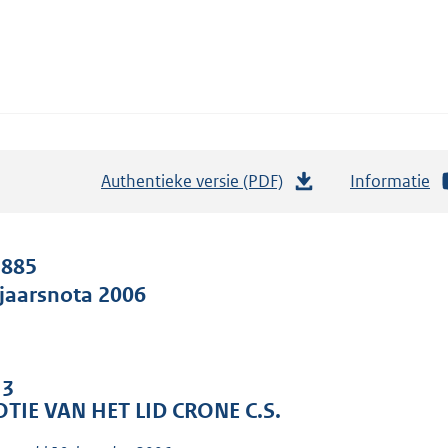
Authentieke versie (PDF)
b
Informatie
e
s
t
 885
a
jaarsnota 2006
n
d
s
 3
g
TIE VAN HET LID CRONE C.S.
r