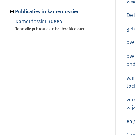
Voo
meer
van:
Publicaties in kamerdossier
De 
Kamerdossier 30885
geh
Toon alle publicaties in het hoofddossier
ove
ove
ond
van
toe
ver
wij
en 
Cro