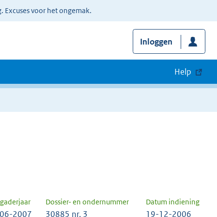
g. Excuses voor het ongemak.
Inloggen
Help
gaderjaar
Dossier- en ondernummer
Datum indiening
06-2007
30885 nr. 3
19-12-2006