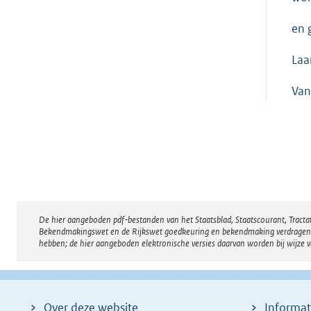
en 
Laa
Va
De hier aangeboden pdf-bestanden van het Staatsblad, Staatscourant, Tract
Disclaimer
Bekendmakingswet en de Rijkswet goedkeuring en bekendmaking verdragen voor
hebben; de hier aangeboden elektronische versies daarvan worden bij wijze 
Over deze website
Informat