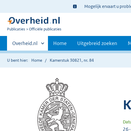
Ter
Mogelijk ervaart u prob
informatie:
U
Publicaties
Officiële publicaties
bent
Primaire
nu
Andere
Overheid.nl
Home
Uitgebreid zoeken
M
hier:
sites
navigatie
binnen
U bent hier:
Home
Kamerstuk 30821, nr. 84
K
Dat
26-