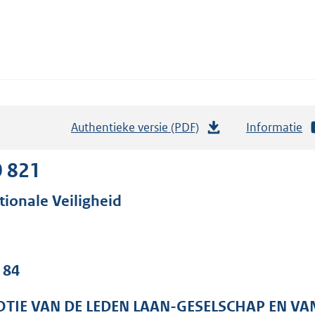
Authentieke versie (PDF)
b
Informatie
e
s
0 821
t
tionale Veiligheid
a
n
d
s
 84
g
r
TIE VAN DE LEDEN LAAN-GESELSCHAP EN V