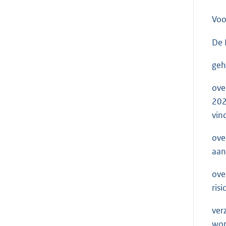
Voo
De 
geh
ove
202
vin
ove
aan
ove
ris
ver
wor