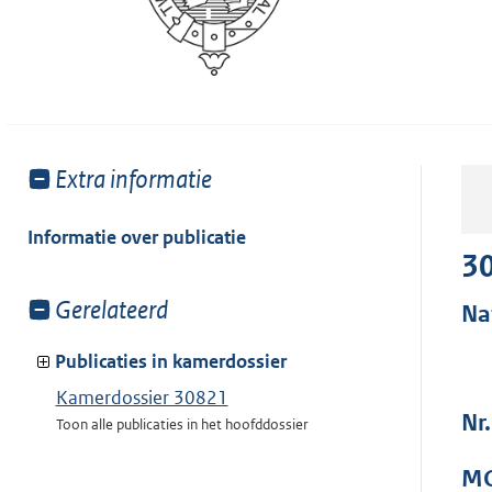
Toon
Extra informatie
meer
van:
Informatie over publicatie
3
Toon
Gerelateerd
Na
meer
van:
Publicaties in kamerdossier
Kamerdossier 30821
Nr.
Toon alle publicaties in het hoofddossier
MO