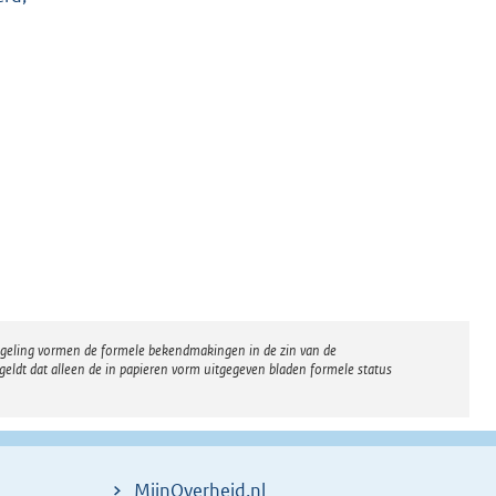
regeling vormen de formele bekendmakingen in de zin van de
eldt dat alleen de in papieren vorm uitgegeven bladen formele status
MijnOverheid.nl