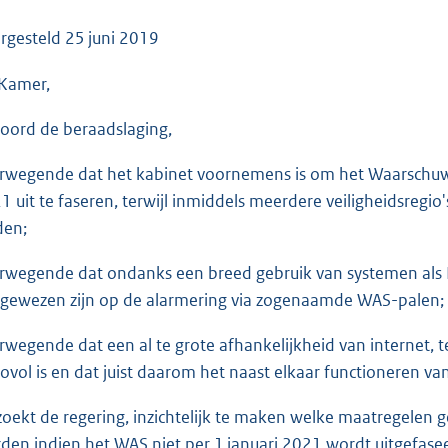
o
o
rgesteld
25 juni 2019
t
Kamer,
t
e
oord de beraadslaging,
:
3
rwegende dat het kabinet voornemens is om het Waarschuwi
5
1 uit te faseren, terwijl inmiddels meerdere veiligheidsreg
K
den;
b
rwegende dat ondanks een breed gebruik van systemen als 
gewezen zijn op de alarmering via zogenaamde WAS-palen;
rwegende dat een al te grote afhankelijkheid van internet, te
icovol is en dat juist daarom het naast elkaar functioneren v
zoekt de regering, inzichtelijk te maken welke maatregele
den indien het WAS niet per 1 januari 2021 wordt uitgefase