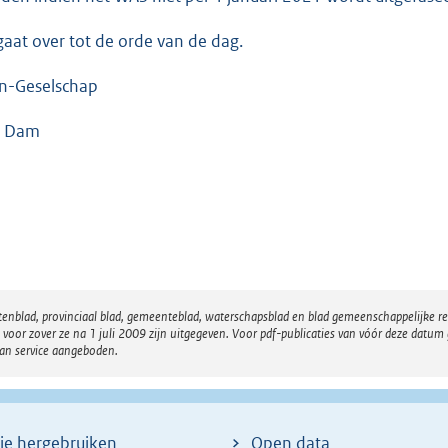
gaat over tot de orde van de dag.
n-Geselschap
n Dam
atenblad, provinciaal blad, gemeenteblad, waterschapsblad en blad gemeenschappelijke 
 zover ze na 1 juli 2009 zijn uitgegeven. Voor pdf-publicaties van vóór deze datum g
van service aangeboden.
ie hergebruiken
Open data