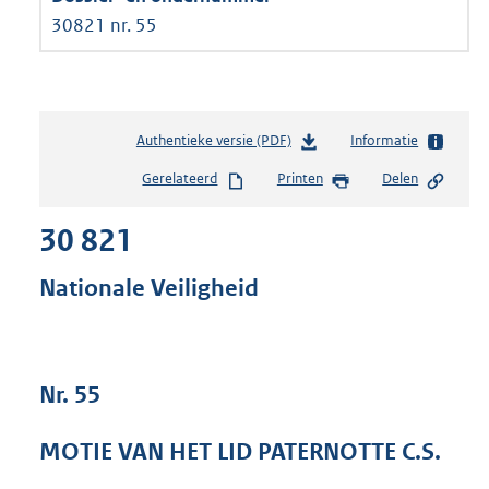
30821 nr. 55
Authentieke versie (PDF)
b
Informatie
e
Gerelateerd
Printen
Delen
s
t
30 821
a
n
d
Nationale Veiligheid
s
g
r
o
Nr. 55
o
t
t
MOTIE VAN HET LID PATERNOTTE C.S.
e
: