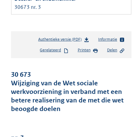
30673 nr. 3
Authentieke versie (PDF)
b
Informatie
e
Gerelateerd
Printen
Delen
s
t
a
n
30 673
d
Wijziging van de Wet sociale
s
werkvoorziening in verband met een
g
r
betere realisering van de met die wet
o
beoogde doelen
o
t
t
e
: