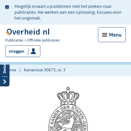
Ter
Mogelijk ervaart u problemen met het zoeken naar
informatie:
publicaties. We werken aan een oplossing. Excuses voor
het ongemak.
Menu
U
Publicaties
Officiële publicaties
bent
Inloggen
nu
hier:
Home
Kamerstuk 30673, nr. 3