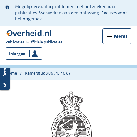
Ter
Mogelijk ervaart u problemen met het zoeken naar
informatie:
publicaties. We werken aan een oplossing. Excuses voor
het ongemak.
Menu
U
Publicaties
Officiële publicaties
bent
Inloggen
nu
hier:
Home
Kamerstuk 30654, nr. 87