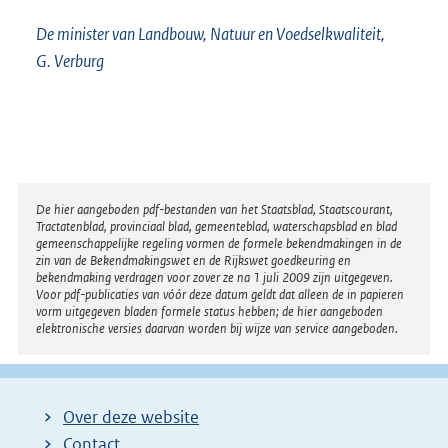
De minister van Landbouw, Natuur en Voedselkwaliteit,
G. Verburg
Disclaimer
De hier aangeboden pdf-bestanden van het Staatsblad, Staatscourant,
Tractatenblad, provinciaal blad, gemeenteblad, waterschapsblad en blad
gemeenschappelijke regeling vormen de formele bekendmakingen in de
zin van de Bekendmakingswet en de Rijkswet goedkeuring en
bekendmaking verdragen voor zover ze na 1 juli 2009 zijn uitgegeven.
Voor pdf-publicaties van vóór deze datum geldt dat alleen de in papieren
vorm uitgegeven bladen formele status hebben; de hier aangeboden
elektronische versies daarvan worden bij wijze van service aangeboden.
Over deze website
Contact