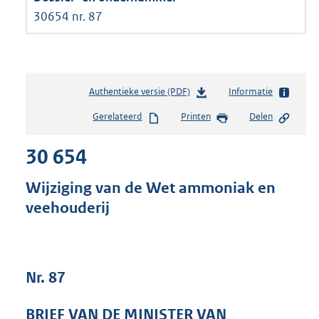
30654 nr. 87
Authentieke versie (PDF)
b
Informatie
e
Gerelateerd
Printen
Delen
s
t
30 654
a
n
d
Wijziging van de Wet ammoniak en
s
veehouderij
g
r
o
o
t
Nr. 87
t
e
BRIEF VAN DE MINISTER VAN
: