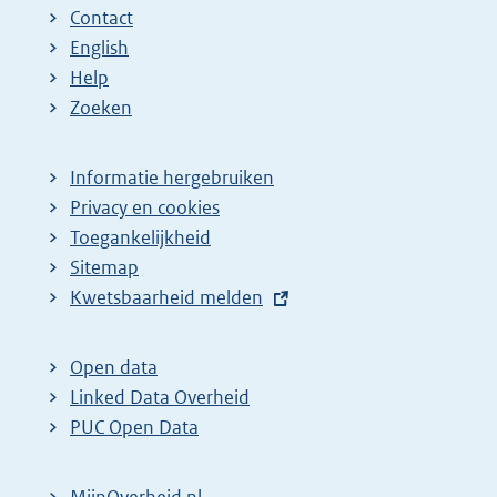
Contact
English
Help
Zoeken
Informatie hergebruiken
Privacy en cookies
Toegankelijkheid
Sitemap
E
Kwetsbaarheid melden
x
t
Open data
e
Linked Data Overheid
r
PUC Open Data
n
e
MijnOverheid.nl