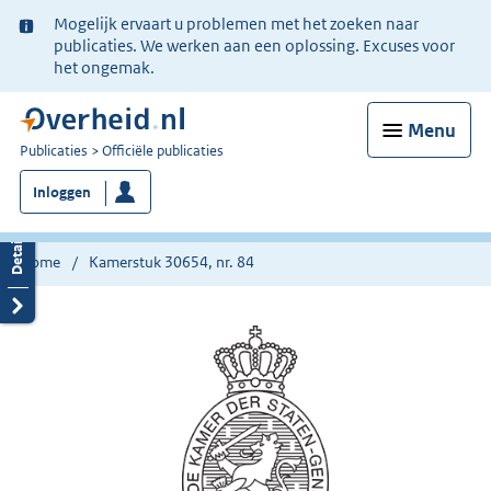
Ter
Mogelijk ervaart u problemen met het zoeken naar
informatie:
publicaties. We werken aan een oplossing. Excuses voor
het ongemak.
Menu
U
Publicaties
Officiële publicaties
bent
Inloggen
nu
hier:
Home
Kamerstuk 30654, nr. 84