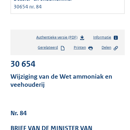
30654 nr. 84
Authentieke versie (PDF)
b
Informatie
e
Gerelateerd
Printen
Delen
s
t
30 654
a
n
d
Wijziging van de Wet ammoniak en
s
veehouderij
g
r
o
o
t
Nr. 84
t
e
BRIEF VAN DE MINISTER VAN
: