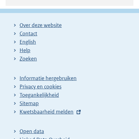
Over deze website
Contact
English
Help
Zoeken
Informatie hergebruiken
Privacy en cookies
Toegankelijkheid
Sitemap
E
Kwetsbaarheid melden
x
t
Open data
e