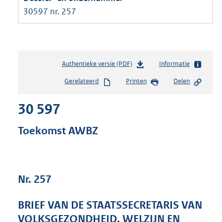
30597 nr. 257
Authentieke versie (PDF)
b
Informatie
e
Gerelateerd
Printen
Delen
s
t
30 597
a
n
d
Toekomst AWBZ
s
g
r
o
Nr. 257
o
t
t
BRIEF VAN DE STAATSSECRETARIS VAN
e
VOLKSGEZONDHEID, WELZIJN EN
: