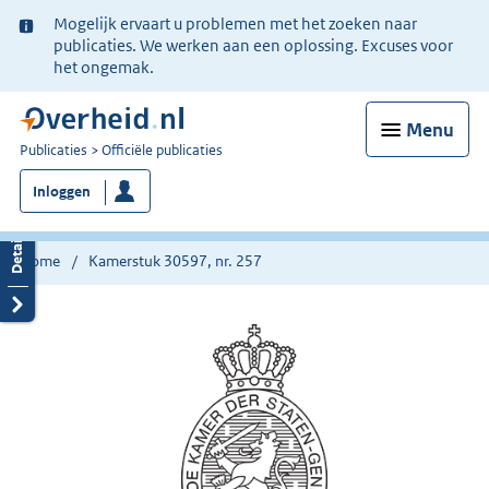
Ter
Mogelijk ervaart u problemen met het zoeken naar
informatie:
publicaties. We werken aan een oplossing. Excuses voor
het ongemak.
Menu
U
Publicaties
Officiële publicaties
bent
Inloggen
nu
hier:
Home
Kamerstuk 30597, nr. 257