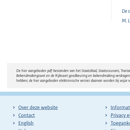
De s
M. L.
De hier aangeboden pdf-bestanden van het Staatsblad, Staatscourant, Tract
Disclaimer
Bekendmakingswet en de Rijkswet goedkeuring en bekendmaking verdragen voor
hebben; de hier aangeboden elektronische versies daarvan worden bij wijze 
Over deze website
Informat
Contact
Privacy 
English
Toeganke