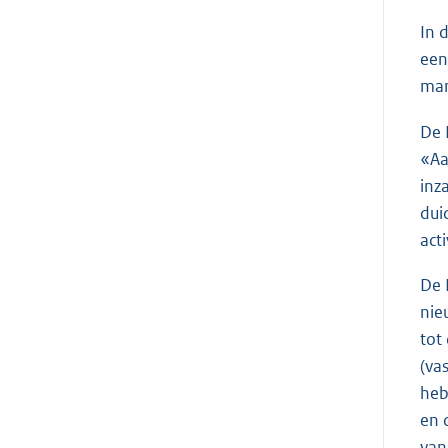
In 
een
man
De 
«Aa
inz
dui
acti
De 
nie
tot
(va
heb
en 
van