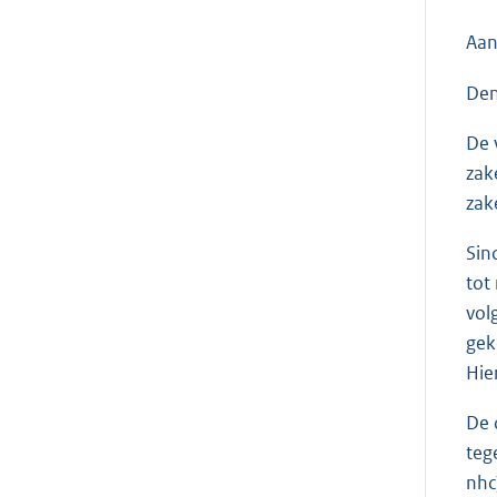
Aan
Den
De 
zak
zak
Sin
tot
vol
gek
Hie
De 
teg
nhc