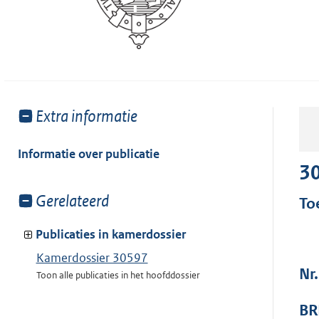
Toon
Extra informatie
meer
van:
Informatie over publicatie
3
Toon
Gerelateerd
To
meer
van:
Publicaties in kamerdossier
Kamerdossier 30597
Nr
Toon alle publicaties in het hoofddossier
BR