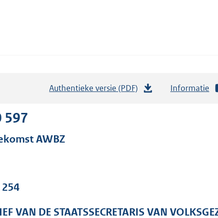
Authentieke versie (PDF)
b
Informatie
e
s
0 597
t
ekomst AWBZ
a
n
d
s
. 254
g
r
IEF VAN DE STAATSSECRETARIS VAN VOLKSGE