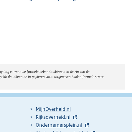
regeling vormen de formele bekendmakingen in de zin van de
eldt dat alleen de in papieren vorm uitgegeven bladen formele status
MijnOverheid.nl
E
Rijksoverheid.nl
x
E
Ondernemersplein.nl