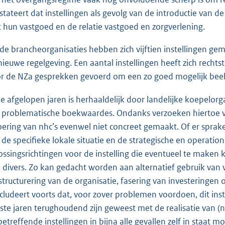
stateert dat instellingen als gevolg van de introductie van 
 hun vastgoed en de relatie vastgoed en zorgverlening.
 de brancheorganisaties hebben zich vijftien instellingen 
nieuwe regelgeving. Een aantal instellingen heeft zich rechts
r de NZa gesprekken gevoerd om een zo goed mogelijk beeld 
de afgelopen jaren is herhaaldelijk door landelijke koepelorg
 problematische boekwaardes. Ondanks verzoeken hiertoe van
oering van nhc’s evenwel niet concreet gemaakt. Of er spra
 de specifieke lokale situatie en de strategische en operation
ossingsrichtingen voor de instelling die eventueel te maken
 divers. Zo kan gedacht worden aan alternatief gebruik van 
structurering van de organisatie, fasering van investeringen
cludeert voorts dat, voor zover problemen voordoen, dit inste
tste jaren terughoudend zijn geweest met de realisatie van (
betreffende instellingen in bijna alle gevallen zelf in staat