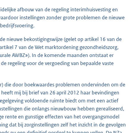
eidelijke afbouw van de regeling interimhuisvesting en
waardoor instellingen zonder grote problemen de nieuwe
bedrijfsvoering.
de nieuwe bekostigingswijze (gelet op artikel 16 van de
 artikel 7 van de Wet marktordening gezondheidszorg,
murale AWBZ»). In de komende maanden ontstaat er
n de regeling voor de vergoeding van bepaalde vaste
nitor) die door boekwaardes problemen ondervinden om de
 heeft mij bij brief van 26 april 2012 haar bevindingen
regelgeving voldoende ruimte biedt om met een actief
 Instellingen die onlangs nieuwbouw hebben gerealiseerd,
e rente en gunstige effecten van het overgangsmodel
g dat bij zorginstellingen zelf het inzicht in de gevolgen
ds nu een definitief oordeel te kunnen vellen. De NZa