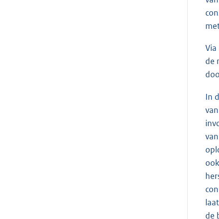
con
met
Via
de 
doo
In 
van
inv
van
opl
ook
her
con
laa
de 