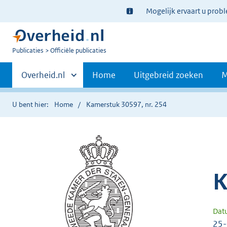
Ter
Mogelijk ervaart u prob
informatie:
U
Publicaties
Officiële publicaties
bent
Primaire
nu
Andere
Overheid.nl
Home
Uitgebreid zoeken
M
hier:
sites
navigatie
binnen
U bent hier:
Home
Kamerstuk 30597, nr. 254
K
Dat
25