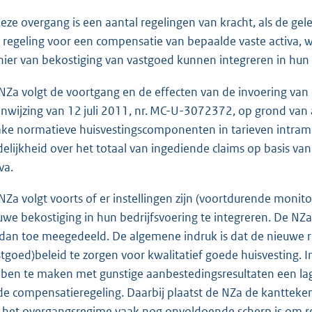
deze overgang is een aantal regelingen van kracht, als de gel
 regeling voor een compensatie van bepaalde vaste activa, 
ier van bekostiging van vastgoed kunnen integreren in hun 
NZa volgt de voortgang en de effecten van de invoering van 
nwijzing van 12 juli 2011, nr. MC-U-3072372, op grond van
ake normatieve huisvestingscomponenten in tarieven intra
delijkheid over het totaal van ingediende claims op basis va
va.
NZa volgt voorts of er instellingen zijn (voortdurende mo
uwe bekostiging in hun bedrijfsvoering te integreren. De NZa
 dan toe meegedeeld. De algemene indruk is dat de nieuwe 
stgoed)beleid te zorgen voor kwalitatief goede huisvesting.
ben te maken met gunstige aanbestedingsresultaten een lag
de compensatieregeling. Daarbij plaatst de NZa de kanttekenin
 het overgangsregime vaak nog onvoldoende scherp is om ree