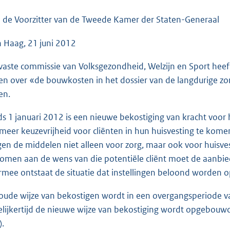
o
o
 de Voorzitter van de Tweede Kamer der Staten-Generaal
t
 Haag, 21 juni 2012
t
e
vaste commissie van Volksgezondheid, Welzijn en Sport heef
:
en over «de bouwkosten in het dossier van de langdurige zorg
4
en.
2
K
ds 1 januari 2012 is een nieuwe bekostiging van kracht voor 
b
 meer keuzevrijheid voor cliënten in hun huisvesting te komen
gen de middelen niet alleen voor zorg, maar ook voor huisve
omen aan de wens van die potentiële cliënt moet de aanbi
rmee ontstaat de situatie dat instellingen beloond worden op
oude wijze van bekostigen wordt in een overgangsperiode va
elijkertijd de nieuwe wijze van bekostiging wordt opgebou
).