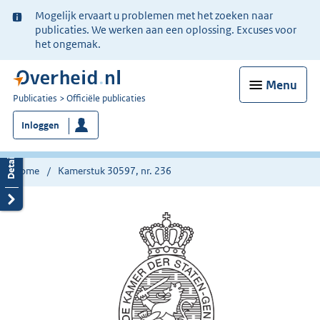
Ter
Mogelijk ervaart u problemen met het zoeken naar
informatie:
publicaties. We werken aan een oplossing. Excuses voor
het ongemak.
Menu
U
Publicaties
Officiële publicaties
bent
Inloggen
nu
hier:
Home
Kamerstuk 30597, nr. 236