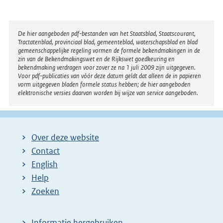
Disclaimer
De hier aangeboden pdf-bestanden van het Staatsblad, Staatscourant,
Tractatenblad, provinciaal blad, gemeenteblad, waterschapsblad en blad
gemeenschappelijke regeling vormen de formele bekendmakingen in de
zin van de Bekendmakingswet en de Rijkswet goedkeuring en
bekendmaking verdragen voor zover ze na 1 juli 2009 zijn uitgegeven.
Voor pdf-publicaties van vóór deze datum geldt dat alleen de in papieren
vorm uitgegeven bladen formele status hebben; de hier aangeboden
elektronische versies daarvan worden bij wijze van service aangeboden.
Over deze website
Contact
English
Help
Zoeken
Informatie hergebruiken