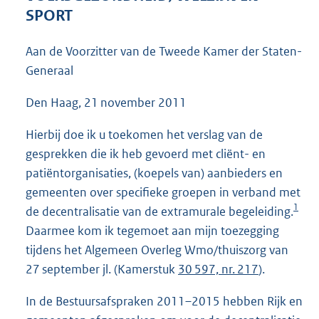
4
SPORT
1
K
Aan de Voorzitter van de Tweede Kamer der Staten-
b
Generaal
Den Haag, 21 november 2011
Hierbij doe ik u toekomen het verslag van de
gesprekken die ik heb gevoerd met cliënt- en
patiëntorganisaties, (koepels van) aanbieders en
gemeenten over specifieke groepen in verband met
1
de decentralisatie van de extramurale begeleiding.
Daarmee kom ik tegemoet aan mijn toezegging
tijdens het Algemeen Overleg Wmo/thuiszorg van
27 september jl. (Kamerstuk
30 597, nr. 217
).
In de Bestuursafspraken 2011–2015 hebben Rijk en