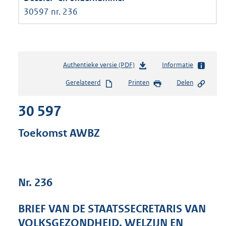
30597 nr. 236
Authentieke versie (PDF)
b
Informatie
e
Gerelateerd
Printen
Delen
s
t
30 597
a
n
d
Toekomst AWBZ
s
g
r
o
Nr. 236
o
t
t
BRIEF VAN DE STAATSSECRETARIS VAN
e
VOLKSGEZONDHEID, WELZIJN EN
: