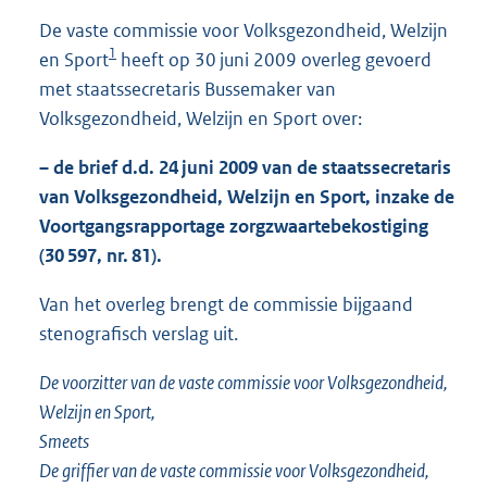
1
De vaste commissie voor Volksgezondheid, Welzijn
0
1
en Sport
heeft op 30 juni 2009 overleg gevoerd
6
K
met staatssecretaris Bussemaker van
b
Volksgezondheid, Welzijn en Sport over:
– de brief d.d. 24 juni 2009 van de staatssecretaris
van Volksgezondheid, Welzijn en Sport, inzake de
Voortgangsrapportage zorgzwaartebekostiging
(30 597, nr. 81).
Van het overleg brengt de commissie bijgaand
stenografisch verslag uit.
De voorzitter van de vaste commissie voor Volksgezondheid,
Welzijn en Sport,
Smeets
De griffier van de vaste commissie voor Volksgezondheid,