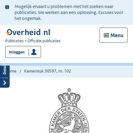
Ter
Mogelijk ervaart u problemen met het zoeken naar
informatie:
publicaties. We werken aan een oplossing. Excuses voor
het ongemak.
Menu
U
Publicaties
Officiële publicaties
bent
Inloggen
nu
hier:
Home
Kamerstuk 30597, nr. 102