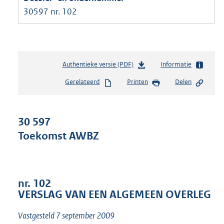
30597 nr. 102
Authentieke versie (PDF)
b
Informatie
e
Gerelateerd
Printen
Delen
s
t
a
n
30 597
d
Toekomst AWBZ
s
g
r
o
o
nr. 102
t
VERSLAG VAN EEN ALGEMEEN OVERLEG
t
e
Vastgesteld 7 september 2009
: