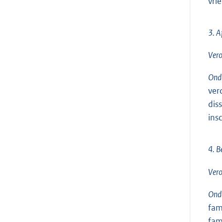
vri
3. A
Vero
Onde
ver
dis
ins
4. B
Vero
Onde
fam
fam