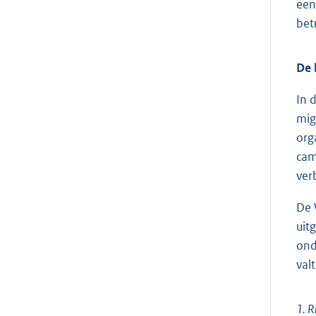
een
bet
De 
In 
mig
org
cam
ver
De 
uit
ond
valt
1. R