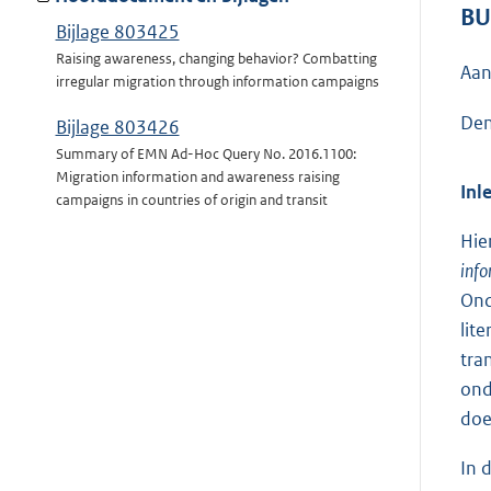
BU
Bijlage 803425
Raising awareness, changing behavior? Combatting
Aan
irregular migration through information campaigns
Den
Bijlage 803426
Summary of EMN Ad-Hoc Query No. 2016.1100:
Migration information and awareness raising
Inl
campaigns in countries of origin and transit
Hie
inf
Ond
lit
tra
ond
doe
In 