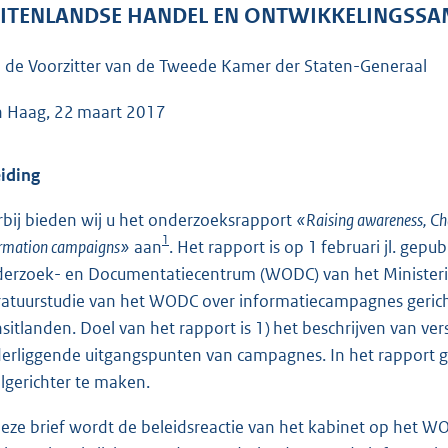
o
ITENLANDSE HANDEL EN ONTWIKKELINGSS
o
t
 de Voorzitter van de Tweede Kamer der Staten-Generaal
t
e
 Haag, 22 maart 2017
:
5
eiding
3
K
rbij bieden wij u het onderzoeksrapport
«Raising awareness, Ch
1
b
ormation campaigns»
aan
. Het rapport is op 1 februari jl. ge
erzoek- en Documentatiecentrum (WODC) van het Ministerie v
eratuurstudie van het WODC over informatiecampagnes gerich
nsitlanden. Doel van het rapport is 1) het beschrijven van v
erliggende uitgangspunten van campagnes. In het rapport
lgerichter te maken.
deze brief wordt de beleidsreactie van het kabinet op het