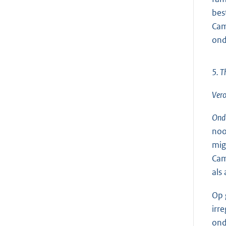
bes
Cam
ond
5. T
Vero
Onde
noo
mig
Cam
als
Op 
irr
ond