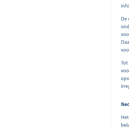
inf
De 
ond
voo
Daa
voo
Tot
voo
opv
irr
Ned
Het
bel