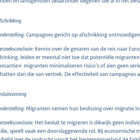
enden en landgenoten (waaronder degenen die al in het be
fschrikking
nderstelling:
Campagnes gericht op afschrikking ontmoedigen 
rzoeksconclusie:
Kennis over de gevaren van de reis naar Europa
drinking, leiden er meestal niet toe dat potentiële migranten 
sonantie»: migranten minimaliseren risico’s of zien geen serieu
chatten dan die van vertrek. De effectiviteit van campagnes a
esluitvorming
nderstelling:
Migranten nemen hun beslissing over migratie in
rzoeksconclusie:
Het besluit te migreren is dikwijls geen indi
ilie, speelt vaak een doorslaggevende rol. Bij economische 
ilielid met de opdracht vanuit het bestemmingsland de fami