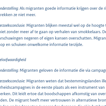
nderstelling:
Als migranten goede informatie krijgen over de ri
trekken ze niet meer.
rzoeksconclusie:
Migranten blijken meestal wel op de hoogte te 
niet zonder meer af te gaan op verhalen van smokkelaars. De 
rschuwingen negeren of eigen kansen overschatten. Migran
oop en schuiven onwelkome informatie terzijde.
eloofwaardigheid
nderstelling:
Migranten geloven de informatie die via campagn
rzoeksconclusie:
Migranten weten dat bestemmingslanden illega
rheidscampagnes in de eerste plaats als een instrument van
erken. Dit leidt ertoe dat boodschappen afkomstig van ove
den. De migrant heeft meer vertrouwen in alternatieve bronn