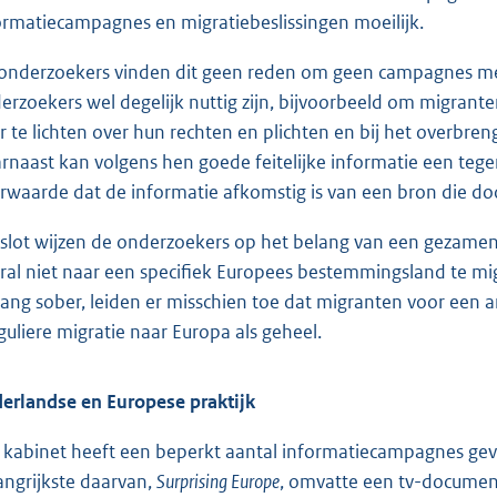
ormatiecampagnes en migratiebeslissingen moeilijk.
onderzoekers vinden dit geen reden om geen campagnes me
erzoekers wel degelijk nuttig zijn, bijvoorbeeld om migran
r te lichten over hun rechten en plichten en bij het overbreng
rnaast kan volgens hen goede feitelijke informatie een tege
rwaarde dat de informatie afkomstig is van een bron die d
 slot wijzen de onderzoekers op het belang van een gezam
ral niet naar een specifiek Europees bestemmingsland te migr
ang sober, leiden er misschien toe dat migranten voor een a
eguliere migratie naar Europa als geheel.
erlandse en Europese praktijk
 kabinet heeft een beperkt aantal informatiecampagnes gevo
angrijkste daarvan,
Surprising Europe
, omvatte een tv-document