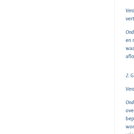
Vero
ver
Onde
en 
waa
afl
2. G
Vero
Onde
ove
bep
wor