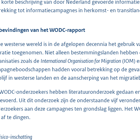
 korte beschrijving van door Nederland gevoerde informati
rekking tot informatiecampagnes in herkomst- en transitla
bevindingen van het WODC-rapport
de westerse wereld is in de afgelopen decennia het gebruik 
ratie toegenomen. Niet alleen bestemmingslanden hebben d
anisaties zoals de
International Organisation for Migration
(IOM) 
pagneboodschappen hadden vooral betrekking op de gevaren v
blijf in westerse landen en de aanscherping van het migratie
WODC-onderzoekers hebben literatuuronderzoek gedaan en 
gevoerd. Uit dit onderzoek zijn de onderstaande vijf verond
erzoekers aan deze campagnes ten grondslag liggen. Het WO
 af te dingen.
isico-inschatting