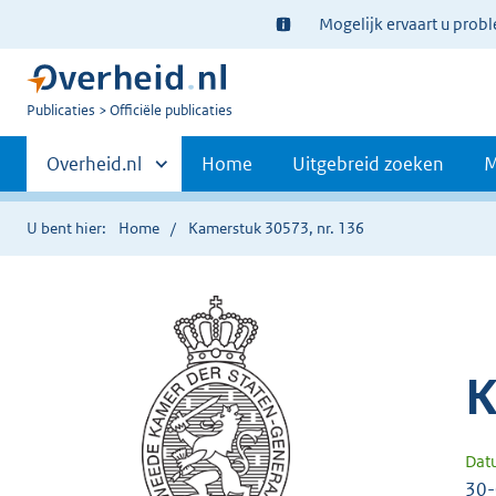
Ter
Mogelijk ervaart u prob
informatie:
U
Publicaties
Officiële publicaties
bent
Primaire
nu
Andere
Overheid.nl
Home
Uitgebreid zoeken
M
hier:
sites
navigatie
binnen
U bent hier:
Home
Kamerstuk 30573, nr. 136
K
Dat
30-