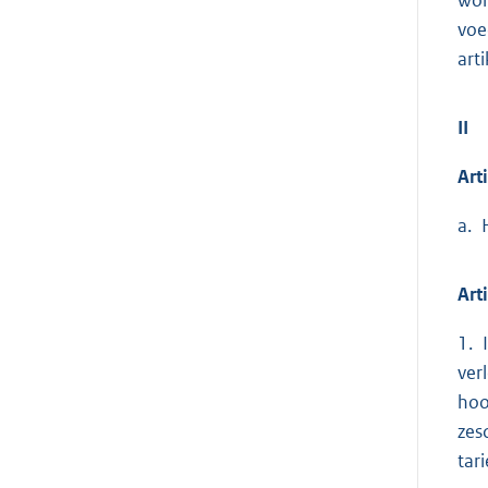
voe
art
II
Arti
a. 
Art
1. 
ver
hoo
zes
tar