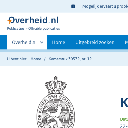
Ter
Mogelijk ervaart u prob
informatie:
U
Publicaties
Officiële publicaties
bent
Primaire
nu
Andere
Overheid.nl
Home
Uitgebreid zoeken
M
hier:
sites
navigatie
binnen
U bent hier:
Home
Kamerstuk 30572, nr. 12
K
Dat
22