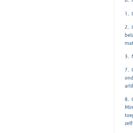
b. 
1. 
2. 
bel
mat
3. 
7. 
ond
art
8. 
Min
toe
zel