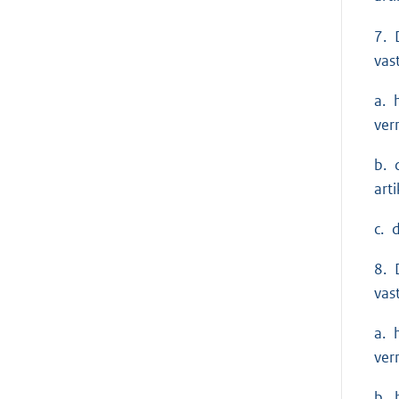
7. 
vas
a. 
ver
b. 
art
c. 
8. 
vas
a. 
ver
b. 