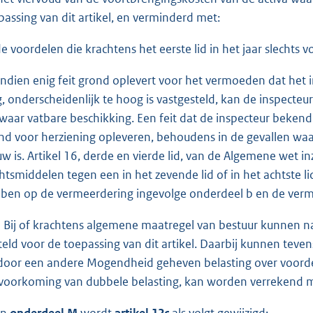
passing van dit artikel, en verminderd met:
de voordelen die krachtens het eerste lid in het jaar slechts
Indien enig feit grond oplevert voor het vermoeden dat het in
g, onderscheidenlijk te hoog is vastgesteld, kan de inspecteu
waar vatbare beschikking. Een feit dat de inspecteur bekend
nd voor herziening opleveren, behoudens in de gevallen waari
uw is. Artikel 16, derde en vierde lid, van de Algemene wet i
htsmiddelen tegen een in het zevende lid of in het achtste l
ben op de vermeerdering ingevolge onderdeel b en de vermi
 Bij of krachtens algemene maatregel van bestuur kunnen 
teld voor de toepassing van dit artikel. Daarbij kunnen teve
door een andere Mogendheid geheven belasting over voordelen
 voorkoming van dubbele belasting, kan worden verrekend m