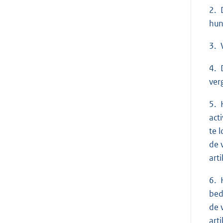
2. 
hun
3. 
4. 
ver
5. 
act
te 
de 
arti
6. 
bed
de 
arti