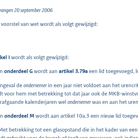
o
o
vangen 20 september 2006
t
 voorstel van wet wordt als volgt gewijzigd:
t
e
:
6
kel I
wordt als volgt gewijzigd:
1
K
In
onderdeel G
wordt aan
artikel 3.79a
een lid toegevoegd, l
b
Ingeval de
ondernemer
in een jaar niet voldoet aan het urencri
dt voor hem met betrekking tot dat jaar ook de MKB-winstvrijst
rafgaande kalenderjaren wel
ondernemer
was en aan het uren
In
onderdeel M
wordt aan artikel 10a.3 een nieuw lid toege
Met betrekking tot een glasopstand die in het kader van een 
dt gebruikt voor de kweek of teelt van gewassen, ook indie