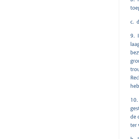
toe
c. 
9. 
laa
bez
gro
tro
Rec
heb
10.
ges
de 
ter