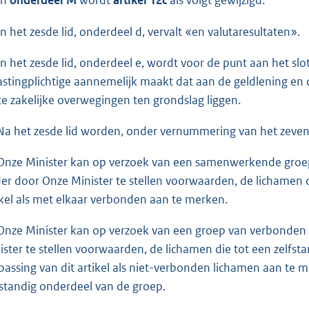
In
onderdeel M
wordt
artikel 12c
als volgt gewijzigd:
In het zesde lid, onderdeel d, vervalt «en valutaresultaten».
In het zesde lid, onderdeel e, wordt voor de punt aan het slo
astingplichtige aannemelijk maakt dat aan de geldlening en 
e zakelijke overwegingen ten grondslag liggen.
Na het zesde lid worden, onder vernummering van het zevend
Onze Minister kan op verzoek van een samenwerkende groep
er door Onze Minister te stellen voorwaarden, de lichamen 
ikel als met elkaar verbonden aan te merken.
Onze Minister kan op verzoek van een groep van verbonden
ister te stellen voorwaarden, de lichamen die tot een zelfs
passing van dit artikel als niet-verbonden lichamen aan te
fstandig onderdeel van de groep.