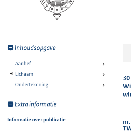
Toon
Inhoudsopgave
meer
van:
Aanhef
Lichaam
30
Ondertekening
Wi
wi
Toon
Extra informatie
meer
van:
Informatie over publicatie
nr.
TW