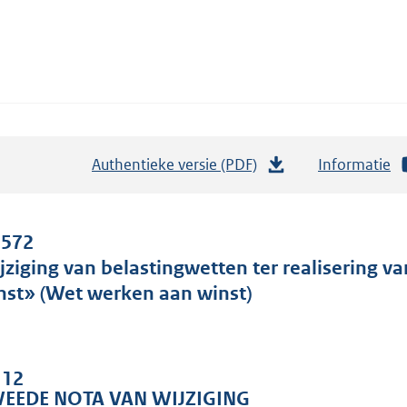
Authentieke versie (PDF)
b
Informatie
e
s
t
 572
a
jziging van belastingwetten ter realisering v
n
nst» (Wet werken aan winst)
d
s
g
 12
r
EEDE NOTA VAN WIJZIGING