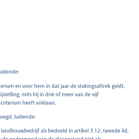
uidende:
terium en voor hem in dat jaar de stakingsaftrek geldt,
elling, mits hij in drie of meer van de vijf
criterium heeft voldaan.
voegd, luidende:
landbouwbedrijf als bedoeld in artikel 3.12, tweede lid,
n de ondergrond van de glasopstand niet als