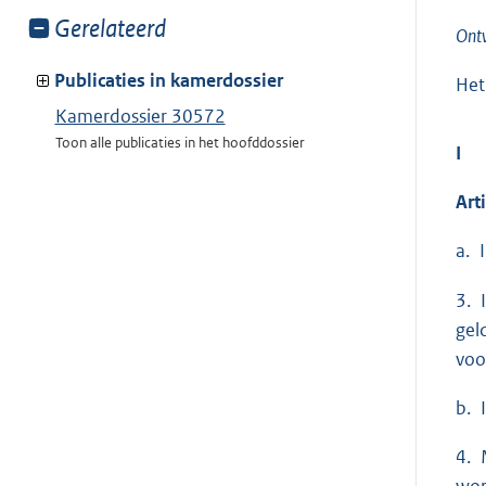
Toon
Gerelateerd
Ont
meer
van:
Publicaties in kamerdossier
Het
Kamerdossier 30572
Toon alle publicaties in het hoofddossier
I
Arti
a. 
3. 
gel
voo
b. 
4. 
wor