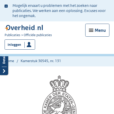
Ter
Mogelijk ervaart u problemen met het zoeken naar
informatie:
publicaties. We werken aan een oplossing. Excuses voor
het ongemak.
Menu
U
Publicaties
Officiële publicaties
bent
Inloggen
nu
hier:
Home
Kamerstuk 30545, nr. 131