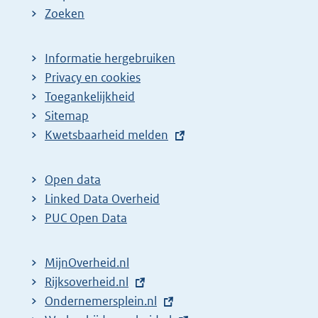
Zoeken
Informatie hergebruiken
Privacy en cookies
Toegankelijkheid
Sitemap
E
Kwetsbaarheid melden
x
t
Open data
e
Linked Data Overheid
r
PUC Open Data
n
e
MijnOverheid.nl
l
E
Rijksoverheid.nl
i
x
E
Ondernemersplein.nl
n