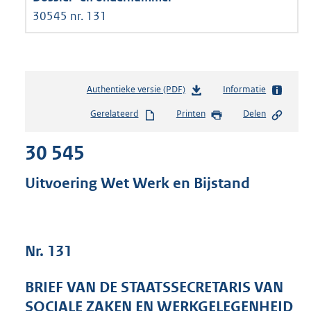
30545 nr. 131
Authentieke versie (PDF)
b
Informatie
e
Gerelateerd
Printen
Delen
s
t
30 545
a
n
d
Uitvoering Wet Werk en Bijstand
s
g
r
o
Nr. 131
o
t
t
BRIEF VAN DE STAATSSECRETARIS VAN
e
SOCIALE ZAKEN EN WERKGELEGENHEID
: