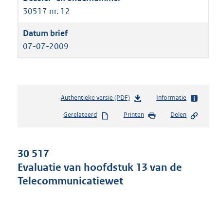
30517 nr. 12
07-07-2009
Authentieke versie (PDF)
b
Informatie
e
Gerelateerd
Printen
Delen
s
t
a
n
30 517
d
Evaluatie van hoofdstuk 13 van de
s
Telecommunicatiewet
g
r
o
o