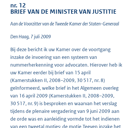
t
nr. 12
t
BRIEF VAN DE MINISTER VAN JUSTITIE
e
:
Aan de Voorzitter van de Tweede Kamer der Staten-Generaal
1
5
Den Haag, 7 juli 2009
K
b
Bij deze bericht ik uw Kamer over de voortgang
inzake de invoering van een systeem van
nummerherkenning voor advocaten. Hierover heb ik
uw Kamer eerder bij brief van 15 april
(Kamerstukken II, 2008–2009, 30 517, nr. 8)
geïnformeerd, welke brief in het Algemeen overleg
van 16 april 2009 (Kamerstukken II, 2008–2009,
30 517, nr. 9) is besproken en waarvan het verslag
tijdens de plenaire vergadering van 9 juni 2009 aan
de orde was en aanleiding vormde tot het indienen
van een tweetal moties: de motie Teeven inzake het