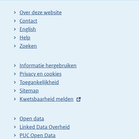
Over deze website
Contact
English
Help
Zoeken
Informatie hergebruiken
Privacy en cookies
Toegankelijkheid
Sitemap
E
Kwetsbaarheid melden
x
t
Open data
e
Linked Data Overheid
r
PUC Open Data