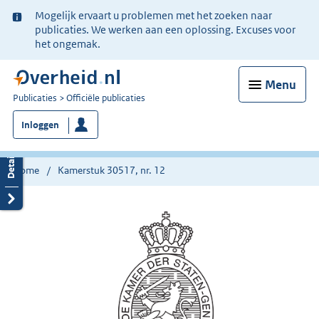
Ter
Mogelijk ervaart u problemen met het zoeken naar
informatie:
publicaties. We werken aan een oplossing. Excuses voor
het ongemak.
Menu
U
Publicaties
Officiële publicaties
bent
Inloggen
nu
hier:
Home
Kamerstuk 30517, nr. 12