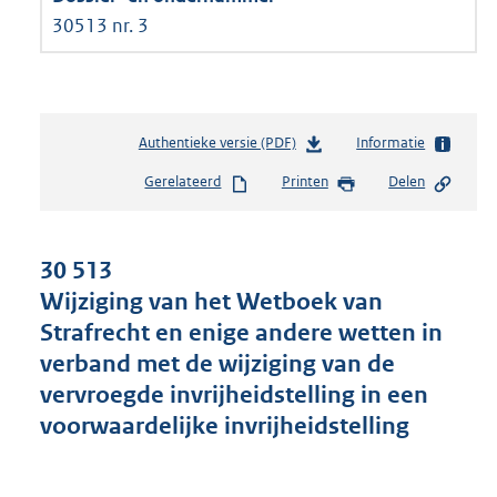
30513 nr. 3
Authentieke versie (PDF)
b
Informatie
e
Gerelateerd
Printen
Delen
s
t
a
n
30 513
d
Wijziging van het Wetboek van
s
Strafrecht en enige andere wetten in
g
r
verband met de wijziging van de
o
vervroegde invrijheidstelling in een
o
voorwaardelijke invrijheidstelling
t
t
e
: