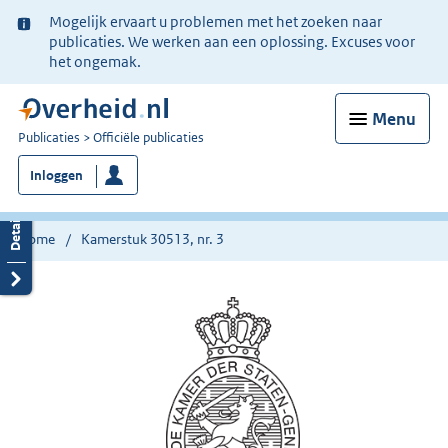
Ter
Mogelijk ervaart u problemen met het zoeken naar
informatie:
publicaties. We werken aan een oplossing. Excuses voor
het ongemak.
Menu
U
Publicaties
Officiële publicaties
bent
Inloggen
nu
hier:
Home
Kamerstuk 30513, nr. 3