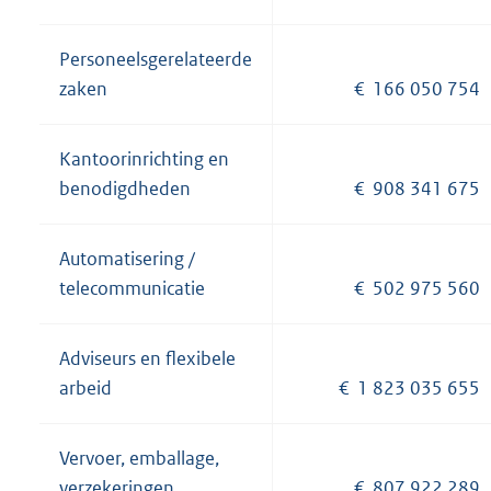
Personeelsgerelateerde
zaken
€ 166 050 754
Kantoorinrichting en
benodigdheden
€ 908 341 675
Automatisering /
telecommunicatie
€ 502 975 560
Adviseurs en flexibele
arbeid
€ 1 823 035 655
Vervoer, emballage,
verzekeringen
€ 807 922 289