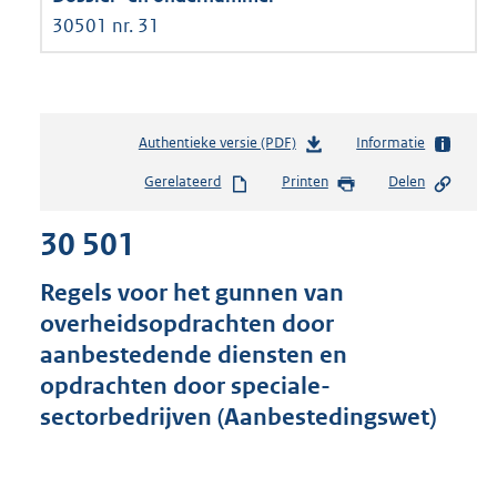
30501 nr. 31
Authentieke versie (PDF)
b
Informatie
e
Gerelateerd
Printen
Delen
s
t
30 501
a
n
d
Regels voor het gunnen van
s
overheidsopdrachten door
g
aanbestedende diensten en
r
o
opdrachten door speciale-
o
sectorbedrijven (Aanbestedingswet)
t
t
e
: