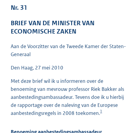
6
Nr. 31
8
K
BRIEF VAN DE MINISTER VAN
b
ECONOMISCHE ZAKEN
Aan de Voorzitter van de Tweede Kamer der Staten-
Generaal
Den Haag, 27 mei 2010
Met deze brief wil ik u informeren over de
benoeming van mevrouw professor Riek Bakker als
aanbestedingsambassadeur. Tevens doe ik u hierbij
de rapportage over de naleving van de Europese
1
aanbestedingsregels in 2008 toekomen.
Benoeming aanbestedingsambassadeur