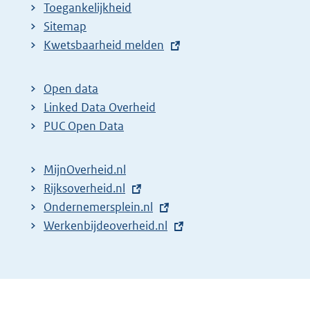
Toegankelijkheid
Sitemap
E
Kwetsbaarheid melden
x
t
Open data
e
Linked Data Overheid
r
PUC Open Data
n
e
MijnOverheid.nl
l
E
Rijksoverheid.nl
i
x
E
Ondernemersplein.nl
n
t
x
E
Werkenbijdeoverheid.nl
k
e
t
x
:
r
e
t
n
r
e
e
n
r