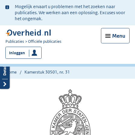
Ter
Mogelijk ervaart u problemen met het zoeken naar
informatie:
publicaties. We werken aan een oplossing. Excuses voor
het ongemak.
Menu
U
Publicaties
Officiële publicaties
bent
Inloggen
nu
hier:
Home
Kamerstuk 30501, nr. 31