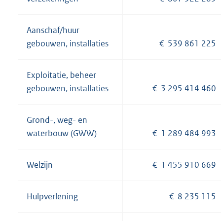
Aanschaf/huur
gebouwen, installaties
€ 539 861 225
Exploitatie, beheer
gebouwen, installaties
€ 3 295 414 460
Grond-, weg- en
waterbouw (GWW)
€ 1 289 484 993
Welzijn
€ 1 455 910 669
Hulpverlening
€ 8 235 115