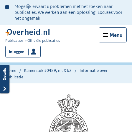
Ter
Mogelijk ervaart u problemen met het zoeken naar
informatie:
publicaties. We werken aan een oplossing. Excuses voor
het ongemak.
Menu
U
Publicaties
Officiële publicaties
bent
Inloggen
nu
hier:
Home
Kamerstuk 30489, nr. X b2
Informatie over
publicatie