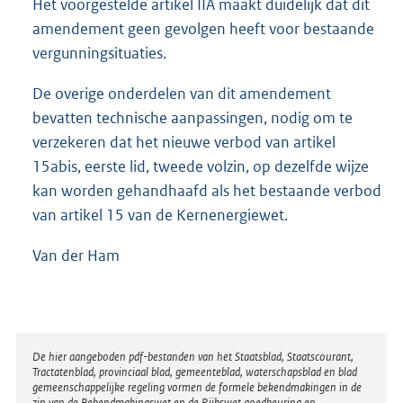
Het voorgestelde artikel IIA maakt duidelijk dat dit
amendement geen gevolgen heeft voor bestaande
vergunningsituaties.
De overige onderdelen van dit amendement
bevatten technische aanpassingen, nodig om te
verzekeren dat het nieuwe verbod van artikel
15abis, eerste lid, tweede volzin, op dezelfde wijze
kan worden gehandhaafd als het bestaande verbod
van artikel 15 van de Kernenergiewet.
Van der Ham
Disclaimer
De hier aangeboden pdf-bestanden van het Staatsblad, Staatscourant,
Tractatenblad, provinciaal blad, gemeenteblad, waterschapsblad en blad
gemeenschappelijke regeling vormen de formele bekendmakingen in de
zin van de Bekendmakingswet en de Rijkswet goedkeuring en