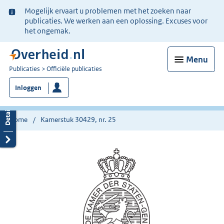
Ter
Mogelijk ervaart u problemen met het zoeken naar
informatie:
publicaties. We werken aan een oplossing. Excuses voor
het ongemak.
Menu
U
Publicaties
Officiële publicaties
bent
Inloggen
nu
hier:
Home
Kamerstuk 30429, nr. 25