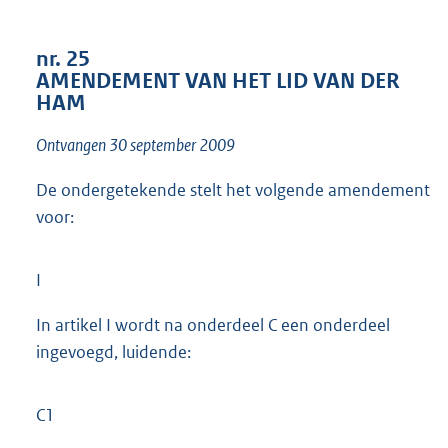
1
7
nr. 25
K
AMENDEMENT VAN HET LID VAN DER
b
HAM
Ontvangen 30 september 2009
De ondergetekende stelt het volgende amendement
voor:
I
In artikel I wordt na onderdeel C een onderdeel
ingevoegd, luidende:
C1