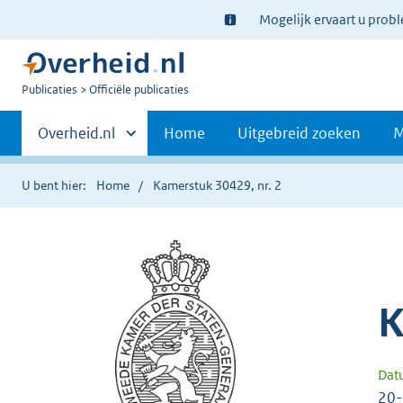
Ter
Mogelijk ervaart u prob
informatie:
U
Publicaties
Officiële publicaties
bent
Primaire
nu
Andere
Overheid.nl
Home
Uitgebreid zoeken
M
hier:
sites
navigatie
binnen
U bent hier:
Home
Kamerstuk 30429, nr. 2
K
Dat
20