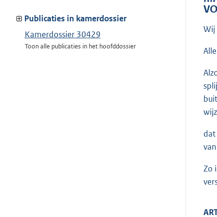
meer
VO
van:
Publicaties in kamerdossier
Wij
Kamerdossier 30429
Toon alle publicaties in het hoofddossier
All
Alz
spl
bui
wij
dat
van
Zo 
ver
ART