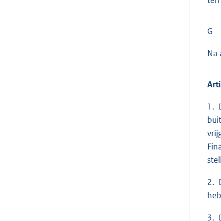
G
Na 
Art
1. 
bui
vri
Fin
ste
2. 
heb
3. 