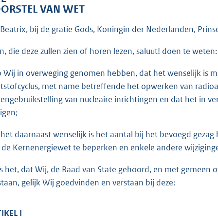
o
ORSTEL VAN WET
o
t
 Beatrix, bij de gratie Gods, Koningin der Nederlanden, Prins
t
en, die deze zullen zien of horen lezen, saluut! doen te weten:
e
:
o Wij in overweging genomen hebben, dat het wenselijk is me
2
ijtstofcyclus, met name betreffende het opwerken van radioa
6
tengebruikstelling van nucleaire inrichtingen en dat het in 
K
zigen;
b
 het daarnaast wenselijk is het aantal bij het bevoegd gezag
 de Kernenergiewet te beperken en enkele andere wijziginge
is het, dat Wij, de Raad van State gehoord, en met gemeen
staan, gelijk Wij goedvinden en verstaan bij deze:
IKEL I