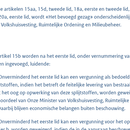
de artikelen 15aa, 15d, tweede lid, 18a, eerste en tweede lid,
20a, eerste lid, wordt «Het bevoegd gezag» onderscheidenl
 Volkshuisvesting, Ruimtelijke Ordening en Milieubeheer.
artikel 15b worden na het eerste lid, onder vernummering van 
en ingevoegd, luidende:
Onverminderd het eerste lid kan een vergunning als bedoeld i
ijtstoffen, indien het betreft de feitelijke levering van best
 het oog op opwerking van deze splijtstoffen, worden gewei
 oordeel van Onze Minister van Volkshuisvesting, Ruimtelijk
 Daarbij blijven economische belangen buiten beschouwing.
Onverminderd het eerste lid kan een vergunning voor het opri
er b, worden geweigerd, indien de in de aanvraag beschreve