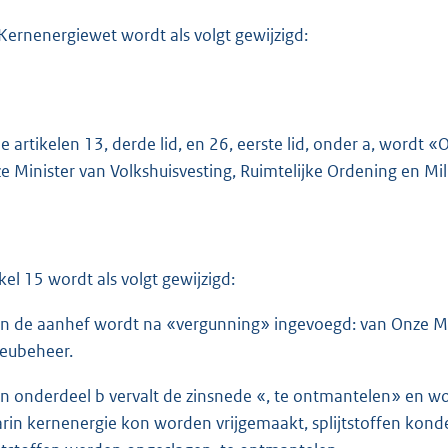
Kernenergiewet wordt als volgt gewijzigd:
de artikelen 13, derde lid, en 26, eerste lid, onder a, word
e Minister van Volkshuisvesting, Ruimtelijke Ordening en Mi
ikel 15 wordt als volgt gewijzigd:
In de aanhef wordt na «vergunning» ingevoegd: van Onze Min
ieubeheer.
In onderdeel b vervalt de zinsnede «, te ontmantelen» en w
rin kernenergie kon worden vrijgemaakt, splijtstoffen kond