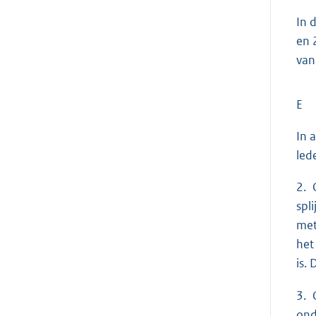
In 
en 
van
E
In 
led
2. 
spl
met
het
is.
3. 
ond