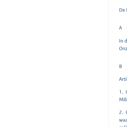
De 
A
In 
Onz
B
Art
1. 
Mil
2. 
waa