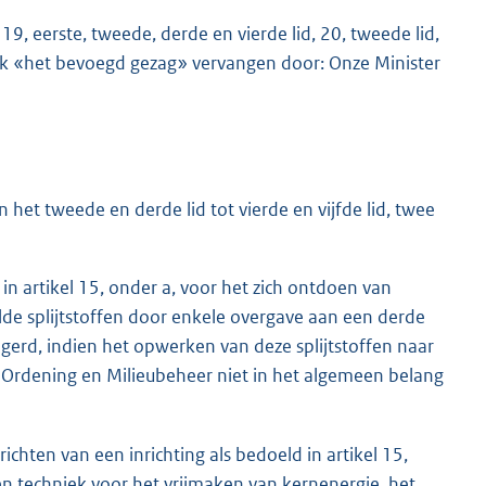
 19, eerste, tweede, derde en vierde lid, 20, tweede lid,
ijk «het bevoegd gezag» vervangen door: Onze Minister
het tweede en derde lid tot vierde en vijfde lid, twee
n artikel 15, onder a, voor het zich ontdoen van
raalde splijtstoffen door enkele overgave aan een derde
gerd, indien het opwerken van deze splijtstoffen naar
e Ordening en Milieubeheer niet in het algemeen belang
chten van een inrichting als bedoeld in artikel 15,
n techniek voor het vrijmaken van kernenergie, het