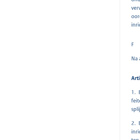
ver
oor
inri
F
Na 
Art
1. 
fei
spl
2. 
inr
ten