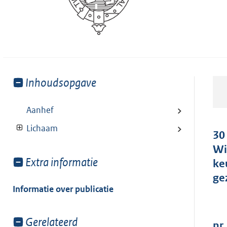
Toon
Inhoudsopgave
meer
van:
Aanhef
Lichaam
30
Wi
Toon
Extra informatie
ke
meer
ge
van:
Informatie over publicatie
Toon
Gerelateerd
nr.