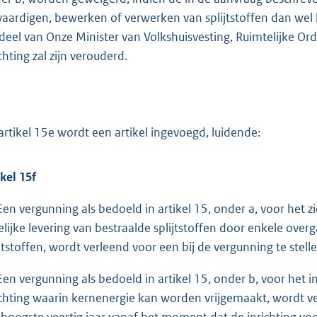
vaardigen, bewerken of verwerken van splijtstoffen dan wel he
deel van Onze Minister van Volkshuisvesting, Ruimtelijke Or
chting zal zijn verouderd.
artikel 15e wordt een artikel ingevoegd, luidende:
ikel 15f
Een vergunning als bedoeld in artikel 15, onder a, voor het zi
telijke levering van bestraalde splijtstoffen door enkele o
ijtstoffen, wordt verleend voor een bij de vergunning te stell
Een vergunning als bedoeld in artikel 15, onder b, voor het
ichting waarin kernenergie kan worden vrijgemaakt, wordt ver
 hoogste veertig jaar vanaf het moment dat de inrichting voo