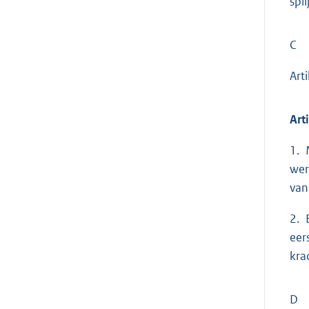
spl
C
Art
Art
1. 
wer
van
2. 
eer
kra
D