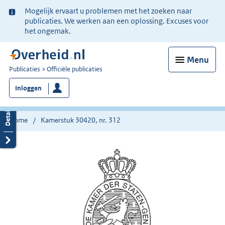
Ter
Mogelijk ervaart u problemen met het zoeken naar
informatie:
publicaties. We werken aan een oplossing. Excuses voor
het ongemak.
Menu
U
Publicaties
Officiële publicaties
bent
Inloggen
nu
hier:
Home
Kamerstuk 30420, nr. 312