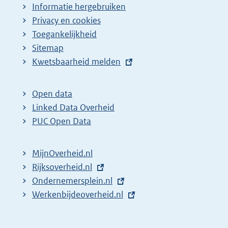
Informatie hergebruiken
Privacy en cookies
Toegankelijkheid
Sitemap
E
Kwetsbaarheid melden
x
t
Open data
e
Linked Data Overheid
r
PUC Open Data
n
e
MijnOverheid.nl
l
E
Rijksoverheid.nl
i
x
E
Ondernemersplein.nl
n
t
x
E
Werkenbijdeoverheid.nl
k
e
t
x
:
r
e
t