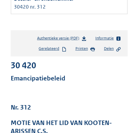
30420 nr. 312
Authentieke versie (PDF)
b
Informatie
e
Gerelateerd
Printen
Delen
s
t
30 420
a
n
d
Emancipatiebeleid
s
g
r
o
Nr. 312
o
t
t
MOTIE VAN HET LID VAN KOOTEN-
e
ARISSEN C.S.
: