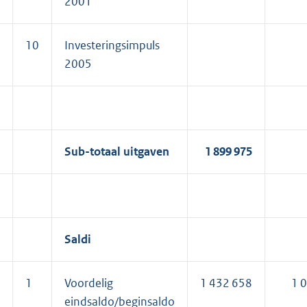
2001
10
Investeringsimpuls
2005
Sub-totaal uitgaven
1 899 975
Saldi
1
Voordelig
1 432 658
1 
eindsaldo/beginsaldo