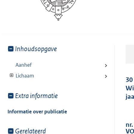
Toon
Inhoudsopgave
meer
van:
Aanhef
Lichaam
30
Wi
Toon
Extra informatie
ja
meer
van:
Informatie over publicatie
nr.
Toon
Gerelateerd
VO