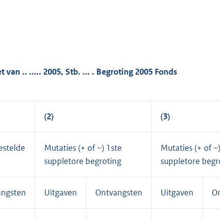
an .. ..... 2005, Stb. ... . Begroting 2005 Fonds
(2)
(3)
estelde
Mutaties (+ of –) 1ste
Mutaties (+ of –
suppletore begroting
suppletore begr
angsten
Uitgaven
Ontvangsten
Uitgaven
O