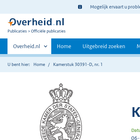
Ter
Mogelijk ervaart u prob
informatie:
U
Publicaties
Officiële publicaties
bent
Primaire
nu
Andere
Overheid.nl
Home
Uitgebreid zoeken
M
hier:
sites
navigatie
binnen
U bent hier:
Home
Kamerstuk 30391-D, nr. 1
K
Dat
06