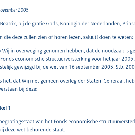
o
o
november 2005
t
 Beatrix, bij de gratie Gods, Koningin der Nederlanden, Prins
t
e
en die deze zullen zien of horen lezen, saluut! doen te weten:
:
2
o Wij in overweging genomen hebben, dat de noodzaak is ge
4
 Fonds economische structuurversterking voor het jaar 2005, 
K
tstelijk gewijzigd bij de wet van 16 september 2005, Stb. 200
b
is het, dat Wij met gemeen overleg der Staten-Generaal, he
verstaan bij deze:
ikel 1
begrotingsstaat van het Fonds economische structuurversterki
bij deze wet behorende staat.