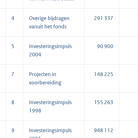
4
Overige bijdragen
291 337
vanuit het fonds
5
Investeringsimpuls
90 900
2004
7
Projecten in
148 225
voorbereiding
8
Investeringsimpuls
155 263
1998
9
Investeringsimpuls
948 112