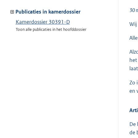
meer
30 
van:
Publicaties in kamerdossier
Kamerdossier 30391-D
Wij
Toon alle publicaties in het hoofddossier
All
Alz
het
laa
Zo 
en 
Art
De 
de 