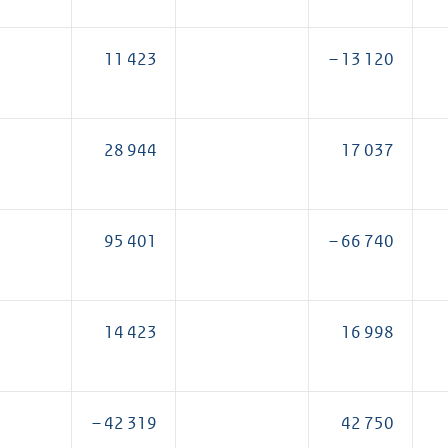
11 423
– 13 120
28 944
17 037
95 401
– 66 740
14 423
16 998
– 42 319
42 750