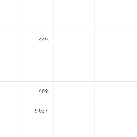
226
469
9 027