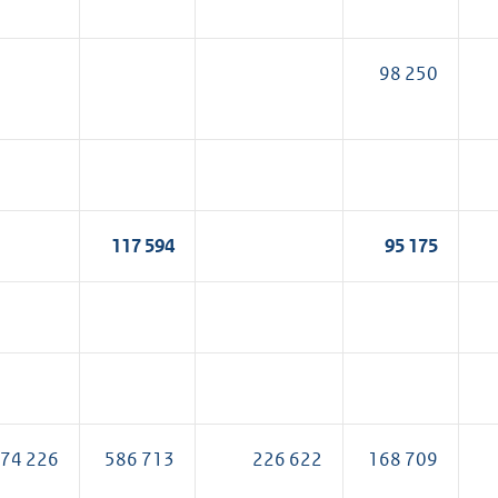
98 250
117 594
95 175
074 226
586 713
226 622
168 709