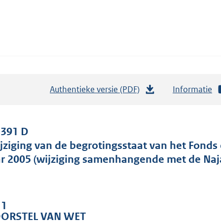
Authentieke versie (PDF)
b
Informatie
e
s
t
 391 D
a
jziging van de begrotingsstaat van het Fonds
n
ar 2005 (wijziging samenhangende met de Naj
d
s
g
 1
r
ORSTEL VAN WET