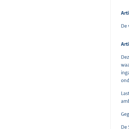
Art
De 
Art
Dez
waa
ing
ond
Las
amb
Geg
De 