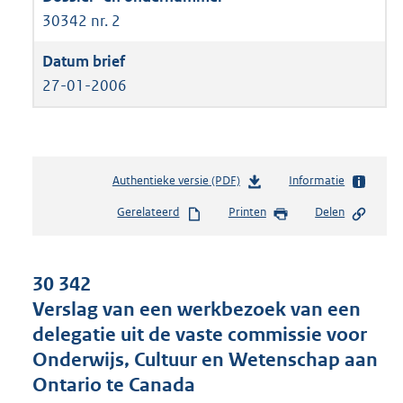
30342 nr. 2
27-01-2006
Authentieke versie (PDF)
b
Informatie
e
Gerelateerd
Printen
Delen
s
t
a
n
30 342
d
Verslag van een werkbezoek van een
s
delegatie uit de vaste commissie voor
g
r
Onderwijs, Cultuur en Wetenschap aan
o
Ontario te Canada
o