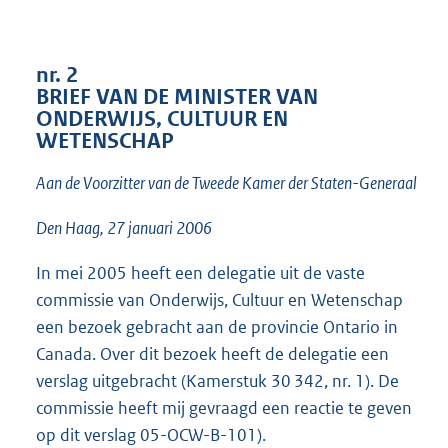
t
t
e
:
nr. 2
1
BRIEF VAN DE MINISTER VAN
6
ONDERWIJS, CULTUUR EN
K
WETENSCHAP
b
Aan de Voorzitter van de Tweede Kamer der Staten-Generaal
Den Haag, 27 januari 2006
In mei 2005 heeft een delegatie uit de vaste
commissie van Onderwijs, Cultuur en Wetenschap
een bezoek gebracht aan de provincie Ontario in
Canada. Over dit bezoek heeft de delegatie een
verslag uitgebracht (Kamerstuk 30 342, nr. 1). De
commissie heeft mij gevraagd een reactie te geven
op dit verslag 05-OCW-B-101).