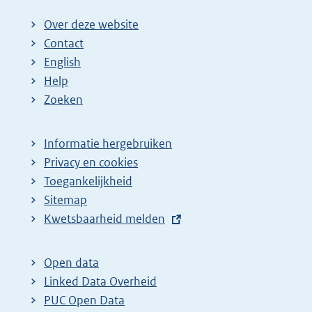
Over deze website
Contact
English
Help
Zoeken
Informatie hergebruiken
Privacy en cookies
Toegankelijkheid
Sitemap
E
Kwetsbaarheid melden
x
t
Open data
e
Linked Data Overheid
r
PUC Open Data