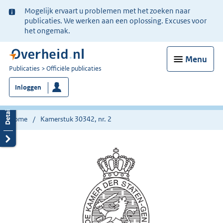
Ter
Mogelijk ervaart u problemen met het zoeken naar
informatie:
publicaties. We werken aan een oplossing. Excuses voor
het ongemak.
Menu
U
Publicaties
Officiële publicaties
bent
Inloggen
nu
hier:
Home
Kamerstuk 30342, nr. 2