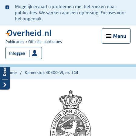
Ter
Mogelijk ervaart u problemen met het zoeken naar
informatie:
publicaties. We werken aan een oplossing. Excuses voor
het ongemak.
Menu
U
Publicaties
Officiële publicaties
bent
Inloggen
nu
hier:
Home
Kamerstuk 30300-VI, nr. 144