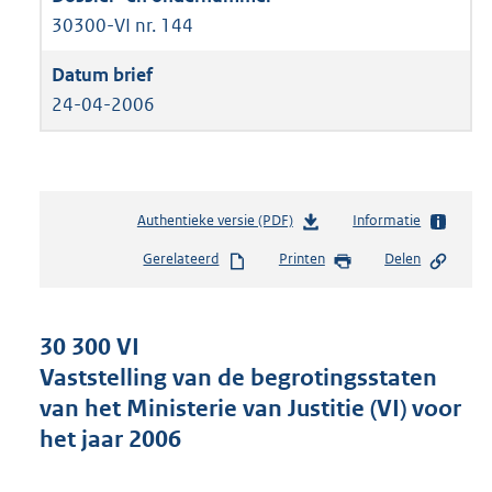
30300-VI nr. 144
24-04-2006
Authentieke versie (PDF)
b
Informatie
e
Gerelateerd
Printen
Delen
s
t
a
n
30 300 VI
d
Vaststelling van de begrotingsstaten
s
van het Ministerie van Justitie (VI) voor
g
r
het jaar 2006
o
o