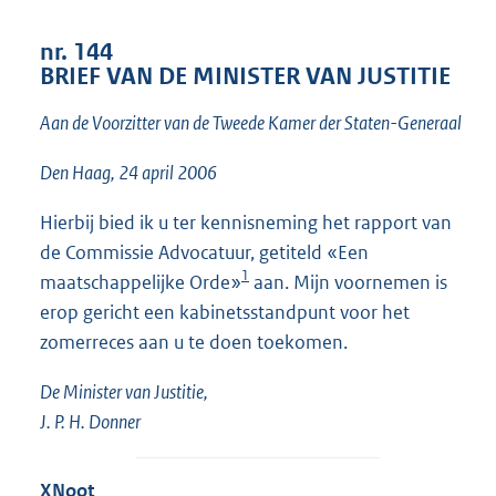
t
t
nr. 144
e
BRIEF VAN DE MINISTER VAN JUSTITIE
:
1
Aan de Voorzitter van de Tweede Kamer der Staten-Generaal
4
K
b
Den Haag, 24 april 2006
Hierbij bied ik u ter kennisneming het rapport van
de Commissie Advocatuur, getiteld «Een
1
maatschappelijke Orde»
aan. Mijn voornemen is
erop gericht een kabinetsstandpunt voor het
zomerreces aan u te doen toekomen.
De Minister van Justitie,
J. P. H. Donner
X
Noot