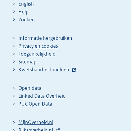
English
Help
Zoeken
Informatie hergebruiken
Privacy en cookies
Toegankelijkheid
Sitemap
E
Kwetsbaarheid melden
x
t
Open data
e
Linked Data Overheid
r
PUC Open Data
n
e
MijnOverheid.nl
l
E
Rijksoverheid.nl