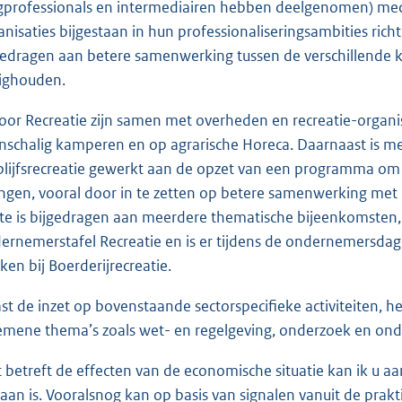
gprofessionals en intermediairen hebben deelgenomen) mede
anisaties bijgestaan in hun professionaliseringsambities ri
gedragen aan betere samenwerking tussen de verschillende k
ighouden.
Voor Recreatie zijn samen met overheden en recreatie-organis
inschalig kamperen en op agrarische Horeca. Daarnaast is met
blijfsrecreatie gewerkt aan de opzet van een programma om B
ngen, vooral door in te zetten op betere samenwerking met n
tte is bijgedragen aan meerdere thematische bijeenkomsten, z
ernemerstafel Recreatie en is er tijdens de ondernemersda
ken bij Boerderijrecreatie.
st de inzet op bovenstaande sectorspecifieke activiteiten, he
emene thema’s zoals wet- en regelgeving, onderzoek en ond
 betreft de effecten van de economische situatie kan ik u 
aan is. Vooralsnog kan op basis van signalen vanuit de prak