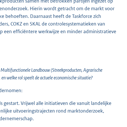
eekproducten samen met betrokken partijen ingezet op
tenonderzoek. Hierin wordt getracht om de markt voor
ke behoeften. Daarnaast heeft de Taskforce zich
iders, COKZ en SKAL de controlesystematieken van
op een efficiëntere werkwijze en minder administratieve
n de Multifunctionele Landbouw (Streekproducten, Agrarische
n welke rol speelt de actuele economische situatie?
ondernomen:
start. Vrijwel alle initiatieven die vanuit landelijke
enlijke uitvoeringstrajecten rond marktonderzoek,
ondernemerschap.