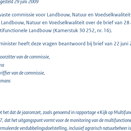
o
gesteld 29 juni 2009
o
vaste commissie voor Landbouw, Natuur en Voedselkwaliteit
t
 Landbouw, Natuur en Voedselkwaliteit over de brief van 28
t
tifunctionele Landbouw (Kamerstuk 30 252, nr. 16).
e
:
minister heeft deze vragen beantwoord bij brief van 22 juni
2
7
oorzitter van de commissie,
K
ma
b
riffier van de commissie,
tmans
t het dat de jaaromzet, zoals genoemd in rapportage «Kijk op Multifun
, dat het uitgangspunt vormt voor de monitoring van de multifunctionel
rmuleerde verdubbelingsdoelstelling, inclusief agrarisch natuurbeheer i