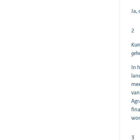
Ja, 
2
Kunt
gehe
In 
lan
mee
van
Agr
fin
wor
3