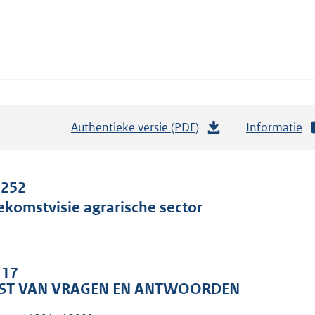
Authentieke versie (PDF)
b
Informatie
e
s
t
 252
a
ekomstvisie agrarische sector
n
d
s
 17
g
JST VAN VRAGEN EN ANTWOORDEN
r