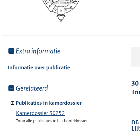
Toon
Extra informatie
meer
van:
Informatie over publicatie
30
Toon
Gerelateerd
To
meer
van:
Publicaties in kamerdossier
Kamerdossier 30252
nr.
Toon alle publicaties in het hoofddossier
LI