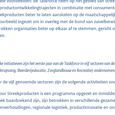
ele voorbeelden: de Taskforce heeft op het gebied van str
f productontwikkelingtrajecten in combinatie met consumen
eekproducten beter te laten aansluiten op de maatschappelij
voorbeeld ingezet om in overleg met de bond van zuivelbere
rokken organisaties beter op elkaar af te stemmen, gericht 
en.
e initiatieven zijn het eerste jaar van de Taskforce in vijf sectoren va
eropvang, Boerderijeducatie, Zorglandbouw en Recreatie) ondernomen, e
r de vijf genoemde sectoren zijn de volgende activiteiten 
Voor Streekproducten is een programma opgezet en inmiddels ge
iek baanbrekend zijn, zijn betrokken in verschillende gezam
enverhoudingen, regionale logistiek, productinnovatie en 