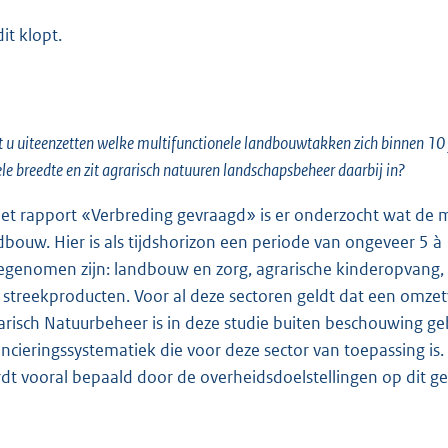
dit klopt.
 u uiteenzetten welke multifunctionele landbouwtakken zich binnen 10 
le breedte en zit agrarisch natuuren landschapsbeheer daarbij in?
het rapport «Verbreding gevraagd» is er onderzocht wat de m
dbouw. Hier is als tijdshorizon een periode van ongeveer 5 à 
genomen zijn: landbouw en zorg, agrarische kinderopvang, re
 streekproducten. Voor al deze sectoren geldt dat een omzet
arisch Natuurbeheer is in deze studie buiten beschouwing g
ancieringssystematiek die voor deze sector van toepassing i
dt vooral bepaald door de overheidsdoelstellingen op dit ge