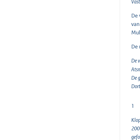
Vast
De 
van
Mul
De 
De v
Ats
De g
Dor
1
Klop
2007
gefo