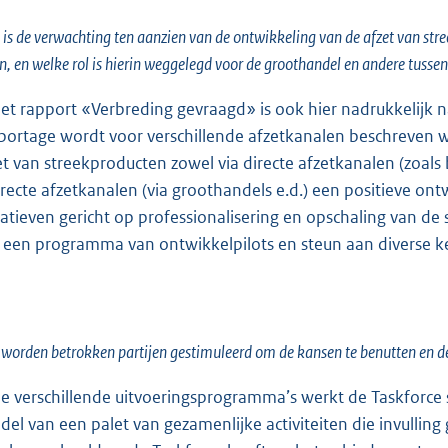
is de verwachting ten aanzien van de ontwikkeling van de afzet van str
n, en welke rol is hierin weggelegd voor de groothandel en andere tussen
het rapport «Verbreding gevraagd» is ook hier nadrukkelijk 
portage wordt voor verschillende afzetkanalen beschreven w
et van streekproducten zowel via directe afzetkanalen (zoals
irecte afzetkanalen (via groothandels e.d.) een positieve o
tiatieven gericht op professionalisering en opschaling van d
 een programma van ontwikkelpilots en steun aan diverse ke
worden betrokken partijen gestimuleerd om de kansen te benutten en d
de verschillende uitvoeringsprogramma’s werkt de Taskforce
del van een palet van gezamenlijke activiteiten die invulli