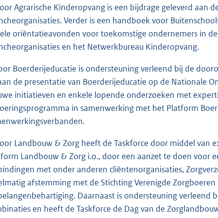
Voor Agrarische Kinderopvang is een bijdrage geleverd aan de
ncheorganisaties. Verder is een handboek voor Buitenschools
ele oriëntatieavonden voor toekomstige ondernemers in d
ncheorganisaties en het Netwerkbureau Kinderopvang.
Voor Boerderijeducatie is ondersteuning verleend bij de doo
aan de presentatie van Boerderijeducatie op de Nationale On
uwe initiatieven en enkele lopende onderzoeken met experti
voeringsprogramma in samenwerking met het Platform Boerd
enwerkingsverbanden.
Voor Landbouw & Zorg heeft de Taskforce door middel van ex
tform Landbouw & Zorg i.o., door een aanzet te doen voor e
bindingen met onder anderen cliëntenorganisaties, Zorgver
elmatig afstemming met de Stichting Verenigde Zorgboeren om
belangenbehartiging. Daarnaast is ondersteuning verleend b
binaties en heeft de Taskforce de Dag van de Zorglandbou