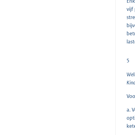
Enk
vij
str
bij
bet
last
5
Welk
Kind
Voo
a. 
opt
ket