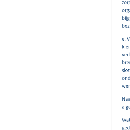
zor
org
bij
bez
e. 
kle
ver
bre
slo
ond
wer
Naa
alg
Wat
ged