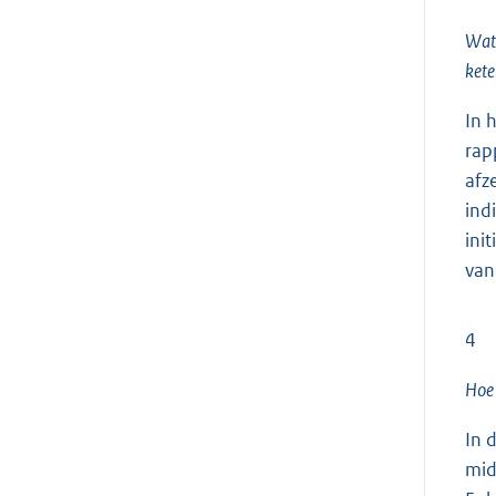
Wat 
kete
In 
rap
afz
ind
ini
van
4
Hoe 
In 
mid