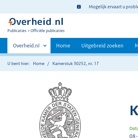
Ter
Mogelijk ervaart u prob
informatie:
U
Publicaties
Officiële publicaties
bent
Primaire
nu
Andere
Overheid.nl
Home
Uitgebreid zoeken
M
hier:
sites
navigatie
binnen
U bent hier:
Home
Kamerstuk 30252, nr. 17
K
Dat
08