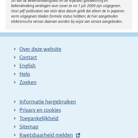
zin van de Bekendmakingswet en de Rijkswet goedkeuring en
bekendmaking verdragen voor zover ze na 1 juli 2009 zijn uitgegeven.
Voor pdf-publicaties van vóór deze datum geldt dat alleen de in papieren
vorm uitgegeven bladen formele status hebben; de hier aangeboden
elektronische versies daarvan worden bij wijze van service aangeboden.
Over deze website
Contact
English
Help
Zoeken
Informatie hergebruiken
Privacy en cookies
Toegankelijkheid
Sitemap
E
Kwetsbaarheid melden