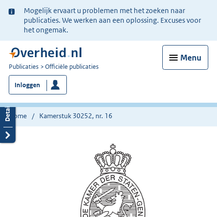
Ter
Mogelijk ervaart u problemen met het zoeken naar
informatie:
publicaties. We werken aan een oplossing. Excuses voor
het ongemak.
Menu
U
Publicaties
Officiële publicaties
bent
Inloggen
nu
hier:
Home
Kamerstuk 30252, nr. 16