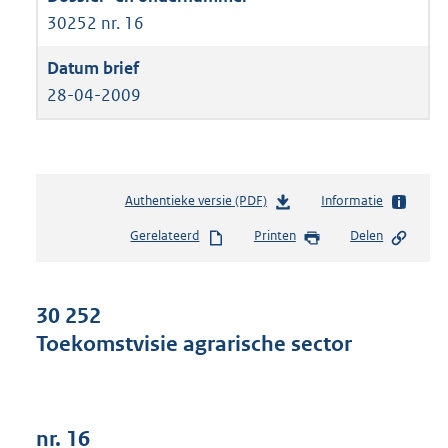
30252 nr. 16
28-04-2009
Authentieke versie (PDF)
b
Informatie
e
Gerelateerd
Printen
Delen
s
t
a
n
30 252
d
Toekomstvisie agrarische sector
s
g
r
o
o
nr. 16