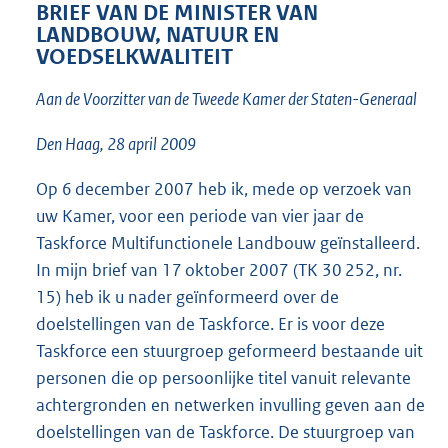
t
BRIEF VAN DE MINISTER VAN
t
LANDBOUW, NATUUR EN
e
VOEDSELKWALITEIT
:
2
Aan de Voorzitter van de Tweede Kamer der Staten-Generaal
3
K
Den Haag, 28 april 2009
b
Op 6 december 2007 heb ik, mede op verzoek van
uw Kamer, voor een periode van vier jaar de
Taskforce Multifunctionele Landbouw geïnstalleerd.
In mijn brief van 17 oktober 2007 (TK 30 252, nr.
15) heb ik u nader geïnformeerd over de
doelstellingen van de Taskforce. Er is voor deze
Taskforce een stuurgroep geformeerd bestaande uit
personen die op persoonlijke titel vanuit relevante
achtergronden en netwerken invulling geven aan de
doelstellingen van de Taskforce. De stuurgroep van