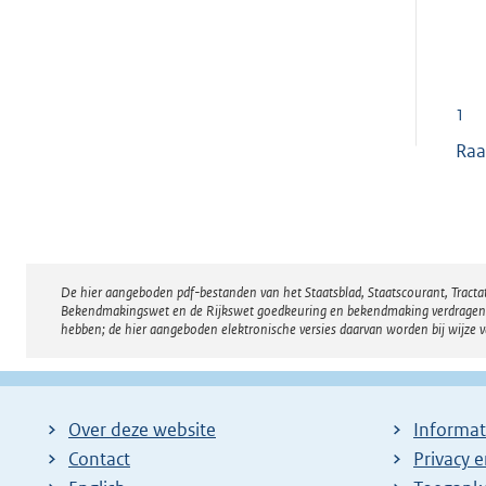
1
Raa
De hier aangeboden pdf-bestanden van het Staatsblad, Staatscourant, Tract
Disclaimer
Bekendmakingswet en de Rijkswet goedkeuring en bekendmaking verdragen voor
hebben; de hier aangeboden elektronische versies daarvan worden bij wijze 
Over deze website
Informat
Contact
Privacy 