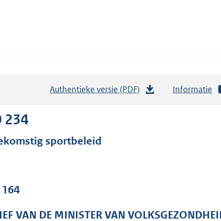
Authentieke versie (PDF)
b
Informatie
e
s
0 234
t
ekomstig sportbeleid
a
n
d
s
. 164
g
r
IEF VAN DE MINISTER VAN VOLKSGEZONDHEI