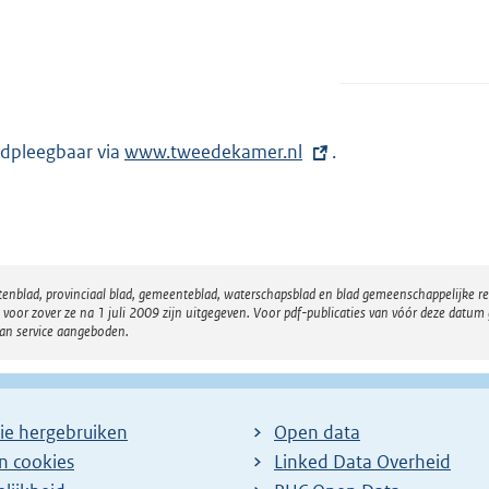
dpleegbaar via
E
www.tweedekamer.nl
.
x
t
e
r
atenblad, provinciaal blad, gemeenteblad, waterschapsblad en blad gemeenschappelijke 
n
 zover ze na 1 juli 2009 zijn uitgegeven. Voor pdf-publicaties van vóór deze datum g
e
van service aangeboden.
l
i
n
ie hergebruiken
Open data
k
en cookies
Linked Data Overheid
: