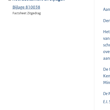
Bijlage 810038
Aan
Factsheet Zitgedrag
Den
Het
van
sch
ove
aan
De 
Ken
Min
De M
E.I.