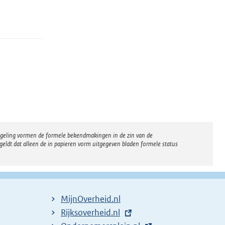
regeling vormen de formele bekendmakingen in de zin van de
eldt dat alleen de in papieren vorm uitgegeven bladen formele status
MijnOverheid.nl
E
Rijksoverheid.nl