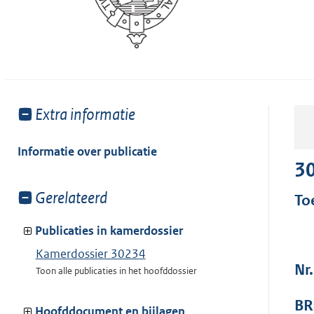
Toon
Extra informatie
meer
van:
Informatie over publicatie
3
Toon
Gerelateerd
To
meer
van:
Publicaties in kamerdossier
Kamerdossier 30234
Nr
Toon alle publicaties in het hoofddossier
BR
Hoofddocument en bijlagen