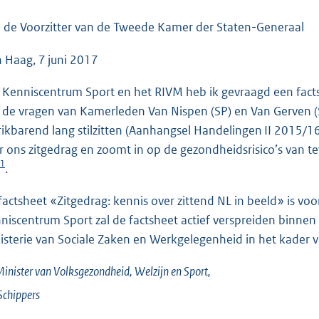
o
o
 de Voorzitter van de Tweede Kamer der Staten-Generaal
t
 Haag, 7 juni 2017
t
e
 Kenniscentrum Sport en het RIVM heb ik gevraagd een factsh
:
 de vragen van Kamerleden Van Nispen (SP) en Van Gerven (S
3
rikbarend lang stilzitten (Aanhangsel Handelingen II 2015/16
6
r ons zitgedrag en zoomt in op de gezondheidsrisico’s van teve
K
1
.
b
factsheet «Zitgedrag: kennis over zittend NL in beeld» is voo
niscentrum Sport zal de factsheet actief verspreiden binnen h
isterie van Sociale Zaken en Werkgelegenheid in het kader 
inister van Volksgezondheid, Welzijn en Sport,
Schippers