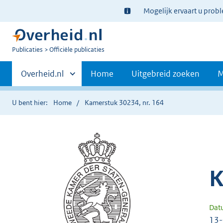
Ter
Mogelijk ervaart u prob
informatie:
U
Publicaties
Officiële publicaties
bent
Primaire
nu
Andere
Overheid.nl
Home
Uitgebreid zoeken
M
hier:
sites
navigatie
binnen
U bent hier:
Home
Kamerstuk 30234, nr. 164
K
Dat
13-