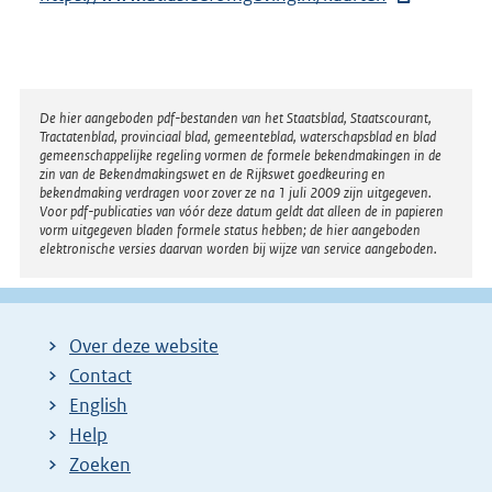
n
x
e
t
l
e
i
r
Disclaimer
De hier aangeboden pdf-bestanden van het Staatsblad, Staatscourant,
n
Tractatenblad, provinciaal blad, gemeenteblad, waterschapsblad en blad
n
k
gemeenschappelijke regeling vormen de formele bekendmakingen in de
e
zin van de Bekendmakingswet en de Rijkswet goedkeuring en
:
bekendmaking verdragen voor zover ze na 1 juli 2009 zijn uitgegeven.
l
Voor pdf-publicaties van vóór deze datum geldt dat alleen de in papieren
i
vorm uitgegeven bladen formele status hebben; de hier aangeboden
elektronische versies daarvan worden bij wijze van service aangeboden.
n
k
:
Over deze website
Contact
English
Help
Zoeken