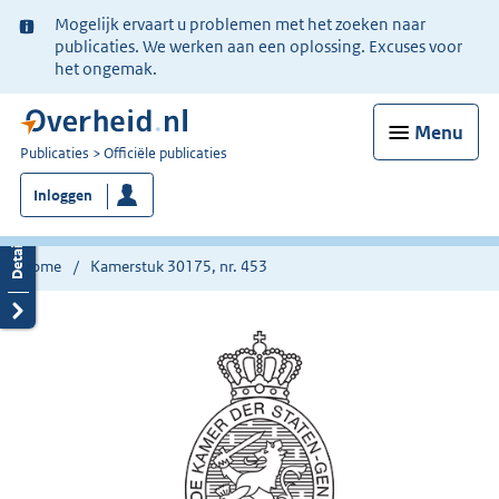
Ter
Mogelijk ervaart u problemen met het zoeken naar
informatie:
publicaties. We werken aan een oplossing. Excuses voor
het ongemak.
Menu
U
Publicaties
Officiële publicaties
bent
Inloggen
nu
hier:
Home
Kamerstuk 30175, nr. 453