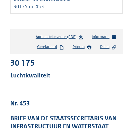
30175 nr. 453
Authentieke versie (PDF)
b
Informatie
e
Gerelateerd
Printen
Delen
s
t
30 175
a
n
d
Luchtkwaliteit
s
g
r
o
Nr. 453
o
t
t
BRIEF VAN DE STAATSSECRETARIS VAN
e
INFRASTRUCTUUR EN WATERSTAAT
: