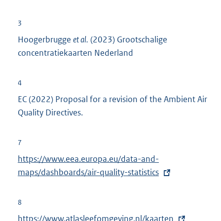
3
Hoogerbrugge
et al.
(2023) Grootschalige
concentratiekaarten Nederland
4
EC (2022) Proposal for a revision of the Ambient Air
Quality Directives.
7
E
https://www.eea.europa.eu/data-and-
x
maps/dashboards/air-quality-statistics
t
e
8
r
E
https://www.atlasleefomgeving.nl/kaarten