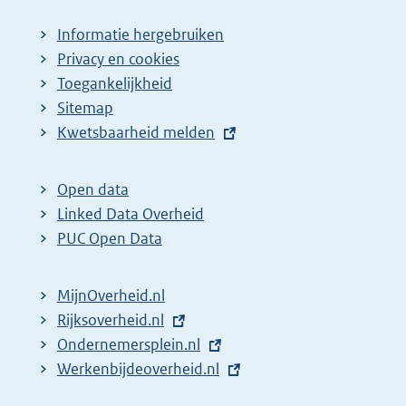
Informatie hergebruiken
Privacy en cookies
Toegankelijkheid
Sitemap
E
Kwetsbaarheid melden
x
t
Open data
e
Linked Data Overheid
r
PUC Open Data
n
e
MijnOverheid.nl
l
E
Rijksoverheid.nl
i
x
E
Ondernemersplein.nl
n
t
x
E
Werkenbijdeoverheid.nl
k
e
t
x
: