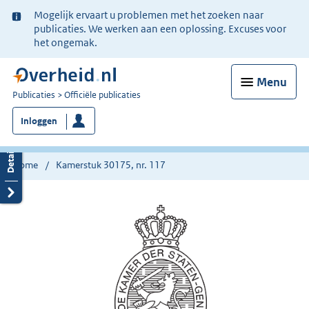
Ter
Mogelijk ervaart u problemen met het zoeken naar
informatie:
publicaties. We werken aan een oplossing. Excuses voor
het ongemak.
Menu
U
Publicaties
Officiële publicaties
bent
Inloggen
nu
hier:
Home
Kamerstuk 30175, nr. 117