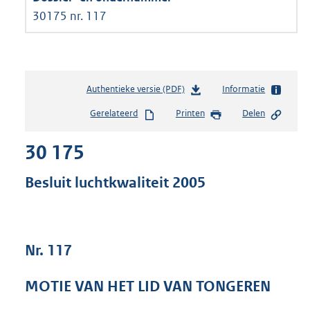
30175 nr. 117
Authentieke versie (PDF)
b
Informatie
e
Gerelateerd
Printen
Delen
s
t
30 175
a
n
d
Besluit luchtkwaliteit 2005
s
g
r
o
Nr. 117
o
t
t
MOTIE VAN HET LID VAN TONGEREN
e
: