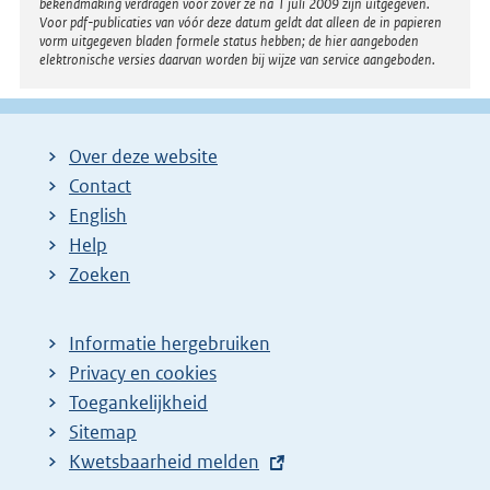
bekendmaking verdragen voor zover ze na 1 juli 2009 zijn uitgegeven.
Voor pdf-publicaties van vóór deze datum geldt dat alleen de in papieren
vorm uitgegeven bladen formele status hebben; de hier aangeboden
elektronische versies daarvan worden bij wijze van service aangeboden.
Over deze website
Contact
English
Help
Zoeken
Informatie hergebruiken
Privacy en cookies
Toegankelijkheid
Sitemap
E
Kwetsbaarheid melden