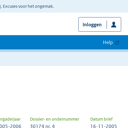
g. Excuses voor het ongemak.
Inloggen
Help
ergaderjaar
Dossier- en ondernummer
Datum brief
005-2006
30174 nr. 4
16-11-2005