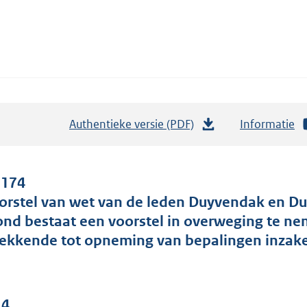
Authentieke versie (PDF)
b
Informatie
e
s
t
 174
a
orstel van wet van de leden Duyvendak en Du
n
ond bestaat een voorstel in overweging te ne
d
rekkende tot opneming van bepalingen inzake
s
g
r
 4