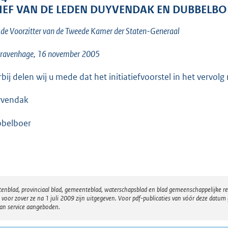
o
IEF VAN DE LEDEN DUYVENDAK EN DUBBELBO
o
t
de Voorzitter van de Tweede Kamer der Staten-Generaal
t
Gravenhage, 16 november 2005
e
:
rbij delen wij u mede dat het initiatiefvoorstel in het vervo
1
4
vendak
K
belboer
b
atenblad, provinciaal blad, gemeenteblad, waterschapsblad en blad gemeenschappelijke 
 zover ze na 1 juli 2009 zijn uitgegeven. Voor pdf-publicaties van vóór deze datum g
van service aangeboden.