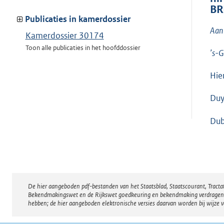
meer
BR
van:
Publicaties in kamerdossier
Aan 
Kamerdossier 30174
Toon alle publicaties in het hoofddossier
’s-
Hie
Duy
Dub
De hier aangeboden pdf-bestanden van het Staatsblad, Staatscourant, Tract
Disclaimer
Bekendmakingswet en de Rijkswet goedkeuring en bekendmaking verdragen voor
hebben; de hier aangeboden elektronische versies daarvan worden bij wijze 