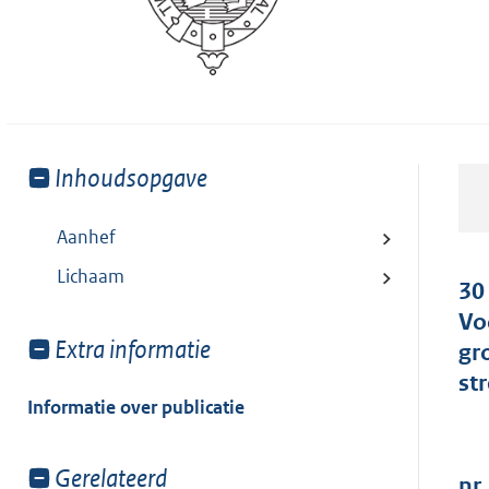
Toon
Inhoudsopgave
meer
van:
Aanhef
Lichaam
30
Vo
Toon
Extra informatie
gr
meer
st
van:
Informatie over publicatie
Toon
Gerelateerd
nr.