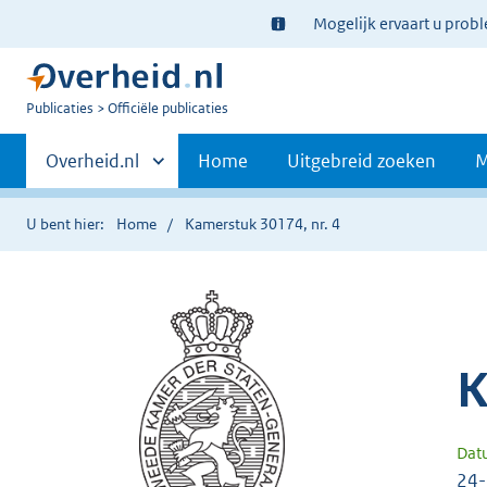
Ter
Mogelijk ervaart u prob
informatie:
U
Publicaties
Officiële publicaties
bent
Primaire
nu
Andere
Overheid.nl
Home
Uitgebreid zoeken
M
hier:
sites
navigatie
binnen
U bent hier:
Home
Kamerstuk 30174, nr. 4
K
Dat
24