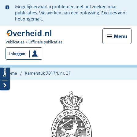
Ter
Mogelijk ervaart u problemen met het zoeken naar
informatie:
publicaties. We werken aan een oplossing. Excuses voor
het ongemak.
Menu
U
Publicaties
Officiële publicaties
bent
Inloggen
nu
hier:
Home
Kamerstuk 30174, nr. 21