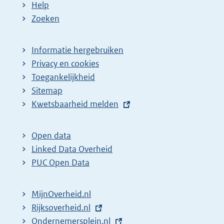
Help
Zoeken
Informatie hergebruiken
Privacy en cookies
Toegankelijkheid
Sitemap
E
Kwetsbaarheid melden
x
t
Open data
e
Linked Data Overheid
r
PUC Open Data
n
e
MijnOverheid.nl
l
E
Rijksoverheid.nl
i
x
E
Ondernemersplein.nl