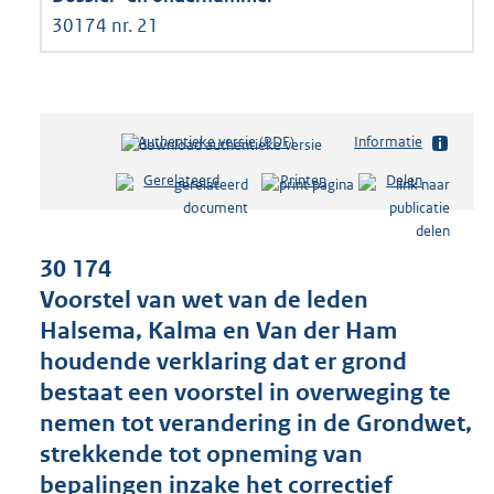
30174 nr. 21
Authentieke versie (PDF)
b
Informatie
e
Gerelateerd
Printen
Delen
s
t
a
n
30 174
d
Voorstel van wet van de leden
s
Halsema, Kalma en Van der Ham
g
r
houdende verklaring dat er grond
o
bestaat een voorstel in overweging te
o
nemen tot verandering in de Grondwet,
t
t
strekkende tot opneming van
e
bepalingen inzake het correctief
: