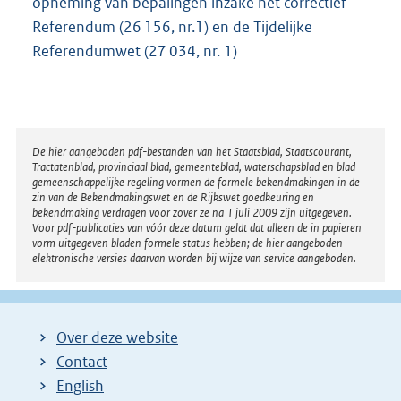
opneming van bepalingen inzake het correctief
Referendum (26 156, nr.1) en de Tijdelijke
Referendumwet (27 034, nr. 1)
Disclaimer
De hier aangeboden pdf-bestanden van het Staatsblad, Staatscourant,
Tractatenblad, provinciaal blad, gemeenteblad, waterschapsblad en blad
gemeenschappelijke regeling vormen de formele bekendmakingen in de
zin van de Bekendmakingswet en de Rijkswet goedkeuring en
bekendmaking verdragen voor zover ze na 1 juli 2009 zijn uitgegeven.
Voor pdf-publicaties van vóór deze datum geldt dat alleen de in papieren
vorm uitgegeven bladen formele status hebben; de hier aangeboden
elektronische versies daarvan worden bij wijze van service aangeboden.
Over deze website
Contact
English